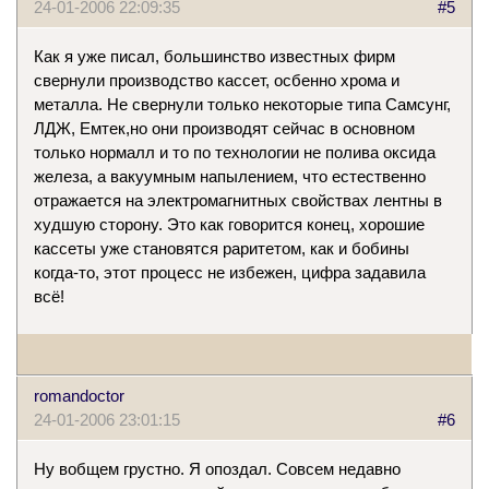
24-01-2006 22:09:35
#5
Как я уже писал, большинство известных фирм
свернули производство кассет, осбенно хрома и
металла. Не свернули только некоторые типа Самсунг,
ЛДЖ, Емтек,но они производят сейчас в основном
только нормалл и то по технологии не полива оксида
железа, а вакуумным напылением, что естественно
отражается на электромагнитных свойствах лентны в
худшую сторону. Это как говорится конец, хорошие
кассеты уже становятся раритетом, как и бобины
когда-то, этот процесс не избежен, цифра задавила
всё!
romandoctor
24-01-2006 23:01:15
#6
Ну вобщем грустно. Я опоздал. Совсем недавно