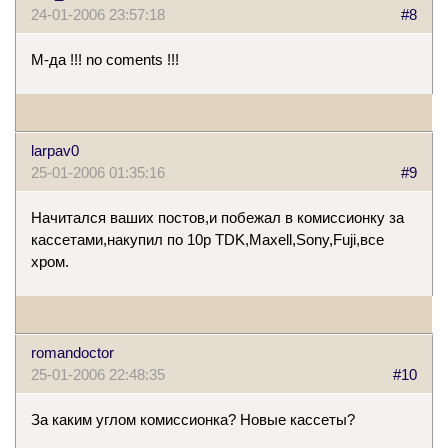
24-01-2006 23:57:18
#8
М-да !!! no coments !!!
larpav0
25-01-2006 01:35:16
#9
Начитался ваших постов,и побежал в комиссионку за
кассетами,накупил по 10р TDK,Maxell,Sony,Fuji,все
хром.
romandoctor
25-01-2006 22:48:35
#10
За каким углом комиссионка? Новые кассеты?