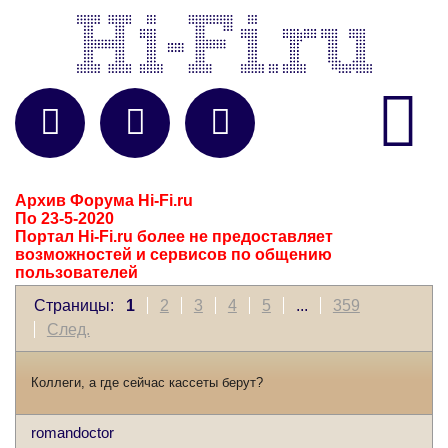




Архив Форума Hi-Fi.ru
По 23-5-2020
Портал Hi-Fi.ru более не предоставляет
возможностей и сервисов по общению
пользователей
Страницы:
1
2
3
4
5
...
359
След.
Коллеги, а где сейчас кассеты берут?
romandoctor