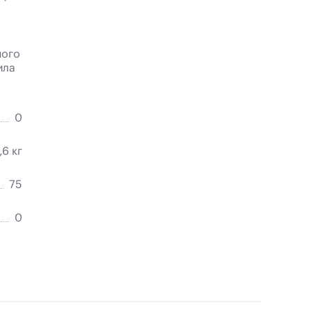
ного
ила
0
,6 кг
75
0