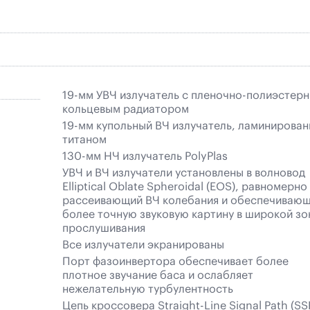
19-мм УВЧ излучатель с пленочно-полиэстер
кольцевым радиатором
19-мм купольный ВЧ излучатель, ламинирова
титаном
130-мм НЧ излучатель PolyPlas
УВЧ и ВЧ излучатели установлены в волновод
Elliptical Oblate Spheroidal (EOS), равномерно
рассеивающий ВЧ колебания и обеспечиваю
более точную звуковую картину в широкой зо
прослушивания
Все излучатели экранированы
Порт фазоинвертора обеспечивает более
плотное звучание баса и ослабляет
нежелательную турбулентность
Цепь кроссовера Straight-Line Signal Path (SS