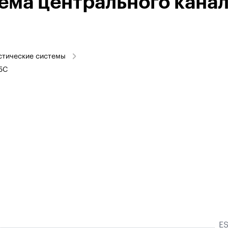
ема центрального кана
стические системы
5C
E