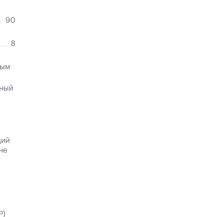
90
8
ным
нный
щий
не
P)