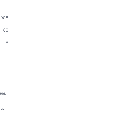
C 908
88
8
ны,
ния