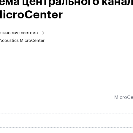
ема центрального кана
MicroCenter
стические системы
Acoustics MicroCenter
MicroCe