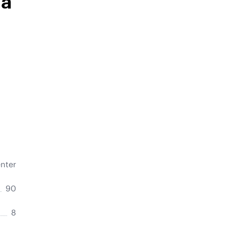
ла
nter
90
8