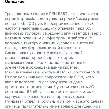
Описание:
Трехполосные колонки RBH R55Ti, флагманские в
серии Impression, доступны на российском рынке
по цене 36 600 руб. В воспроизведение низких
частот в напольных башнях отвечает пара 6,5-
дюймовых головок, середину озвучивает драйвер с
метализированным диффузором, а забота о ВЧ
поручена твитеру с мягким куполом и системой
охлаждения ферромагнитной жидкостью.
Согласованную работу всех излучателей
обеспечивает кроссовер, в котором
минимизировано количество электронных
элементов и сокращена длина кабелей.
Максимальная мощность RBH R55Ti достигает 200
Вт при номинальном сопротивлении 6 Oм, чего
вполне достаточно для озвучивания даже
просторного помещения. Чувствительность АС
составляет 88 дБ. Изящные обтекаемые формы
корпусов из красного или черного дерева,
глянцевая отделка рояльным лаком – все это делает
спикеры притягательными не только для ушей, но и