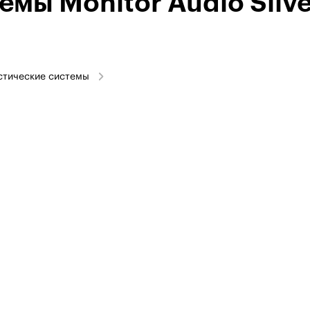
емы Monitor Audio Silve
стические системы