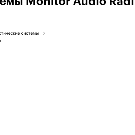
емы Monitor Audio Radi
стические системы
D