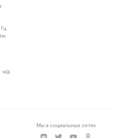
т
 Гц
ти:
н/д
Мы в социальных сетях