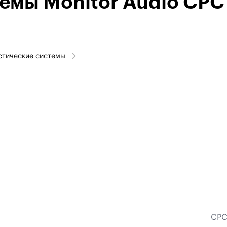
емы Monitor Audio CPC
стические системы
CPC