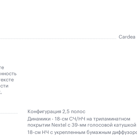
Cardea
те
онность
тексте
ости
,
Конфигурация 2,5 полос
Динамики - 18-cм СЧ/НЧ на триламинатном
покрытии Nextel с 39-мм голосовой катушкой
18-cм НЧ с укрепленным бумажным диффузор