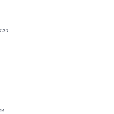
 C30
ом