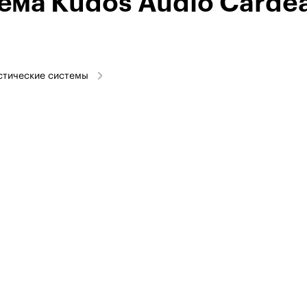
ема Kudos Audio Carde
стические системы