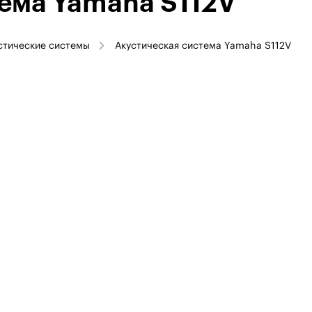
тема Yamaha S112V
стические системы
Акустическая система Yamaha S112V