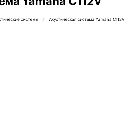
тема Yamaha C112V
стические системы
Акустическая система Yamaha C112V