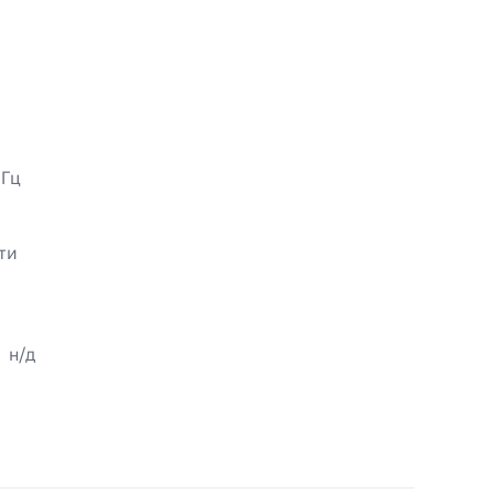
 Гц
ти
н/д