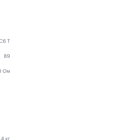
C6 T
89
8 Ом
,4 кг