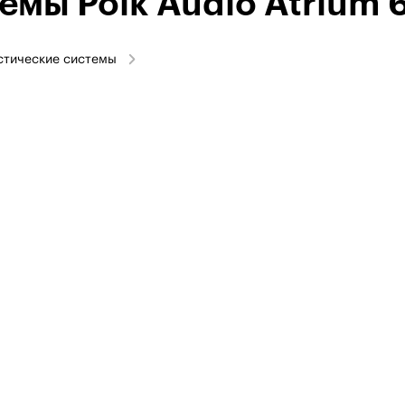
емы Polk Audio Atrium 
стические системы