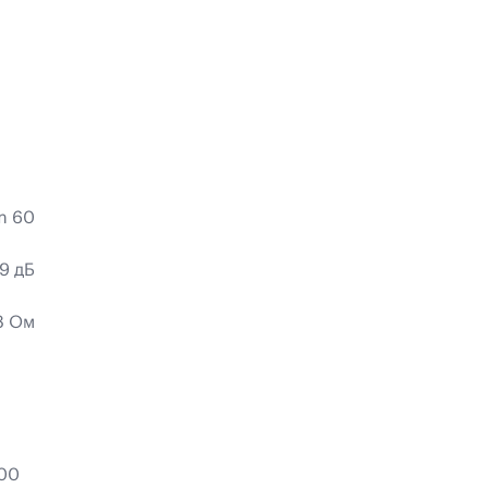
m 60
9 дБ
8 Ом
000