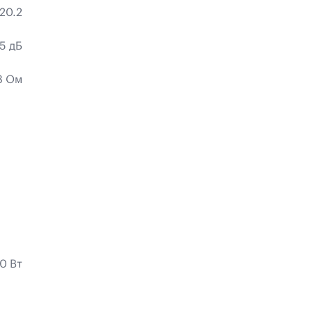
20.2
5 дБ
 8 Ом
0 Вт