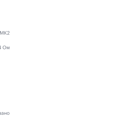
-MK2
4 Ом
зано