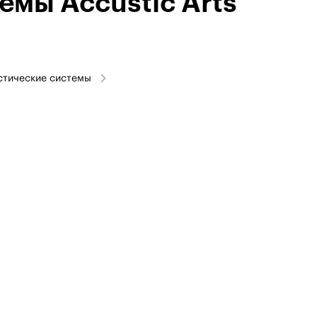
емы Accustic Arts
стические системы