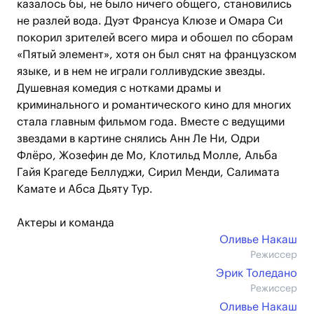
казалось бы, не было ничего общего, становились
не разлей вода. Дуэт Франсуа Клюзе и Омара Си
покорил зрителей всего мира и обошел по сборам
«Пятый элемент», хотя он был снят на французском
языке, и в нем не играли голливудские звезды.
Душевная комедия с нотками драмы и
криминального и романтического кино для многих
стала главным фильмом года. Вместе с ведущими
звездами в картине снялись Анн Ле Ни, Одри
Флёро, Жозефин де Мо, Клотильд Молле, Альба
Гайя Крагеде Беллуджи, Сирил Менди, Салимата
Камате и Абса Дьяту Тур.
Актеры и команда
Оливье Накаш
Режиссер
Эрик Толедано
Режиссер
Оливье Накаш