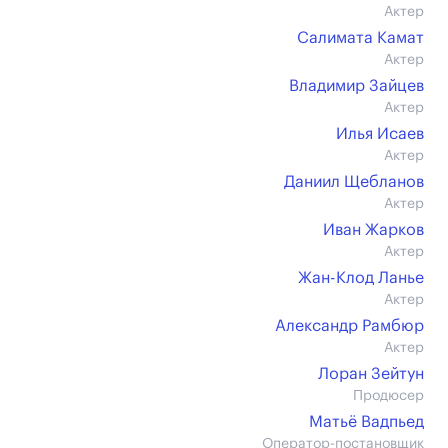
Актер
Салимата Камат
Актер
Владимир Зайцев
Актер
Илья Исаев
Актер
Даниил Щебланов
Актер
Иван Жарков
Актер
Жан-Клод Ланье
Актер
Александр Рамбюр
Актер
Лоран Зейтун
Продюсер
Матьё Вадпьед
Оператор-постановщик