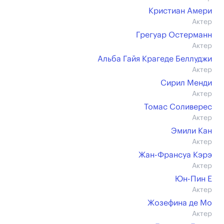
Кристиан Амери
Актер
Грегуар Остерманн
Актер
Альба Гайя Крагеде Беллуджи
Актер
Сирил Менди
Актер
Томас Соливерес
Актер
Эмили Кан
Актер
Жан-Франсуа Кэрэ
Актер
Юн-Пин Е
Актер
Жозефина де Мо
Актер