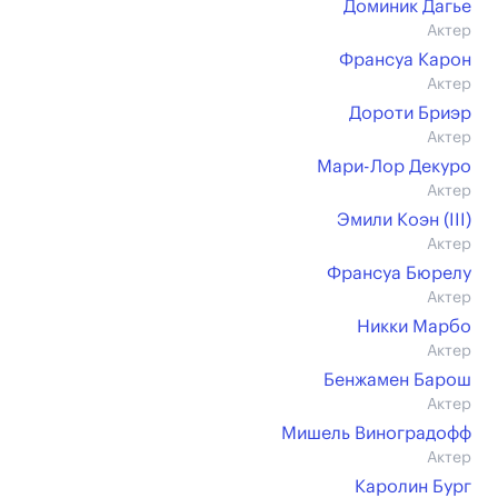
Доминик Дагье
Актер
Франсуа Карон
Актер
Дороти Бриэр
Актер
Мари-Лор Декуро
Актер
Эмили Коэн (III)
Актер
Франсуа Бюрелу
Актер
Никки Марбо
Актер
Бенжамен Барош
Актер
Мишель Виноградофф
Актер
Каролин Бург