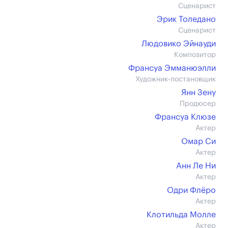
Сценарист
Эрик Толедано
Сценарист
Людовико Эйнауди
Композитор
Франсуа Эмманюэлли
Художник-постановщик
Янн Зену
Продюсер
Франсуа Клюзе
Актер
Омар Си
Актер
Анн Ле Ни
Актер
Одри Флёро
Актер
Клотильда Молле
Актер