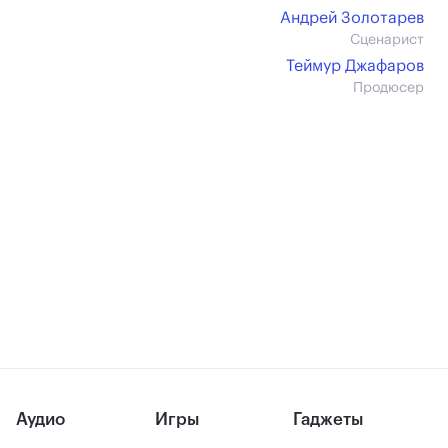
Андрей Золотарев
Сценарист
Теймур Джафаров
Продюсер
Аудио
Игры
Гаджеты