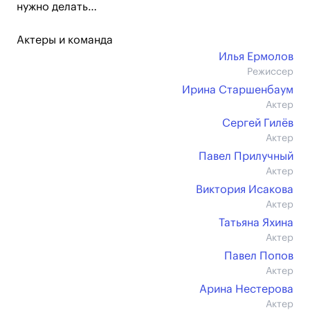
нужно делать…
Актеры и команда
Илья Ермолов
Режиссер
Ирина Старшенбаум
Актер
Сергей Гилёв
Актер
Павел Прилучный
Актер
Виктория Исакова
Актер
Татьяна Яхина
Актер
Павел Попов
Актер
Арина Нестерова
Актер