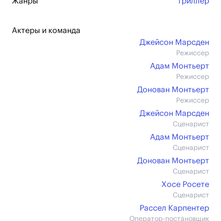
Жанры
триллер
Актеры и команда
Джейсон Марсден
Режиссер
Адам Монтьерт
Режиссер
Донован Монтьерт
Режиссер
Джейсон Марсден
Сценарист
Адам Монтьерт
Сценарист
Донован Монтьерт
Сценарист
Хосе Росете
Сценарист
Рассел Карпентер
Оператор-постановщик