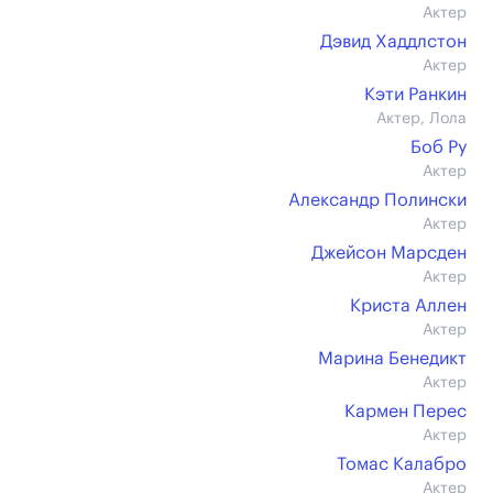
Актер
Дэвид Хаддлстон
Актер
Кэти Ранкин
Актер, Лола
Боб Ру
Актер
Александр Полински
Актер
Джейсон Марсден
Актер
Криста Аллен
Актер
Марина Бенедикт
Актер
Кармен Перес
Актер
Томас Калабро
Актер