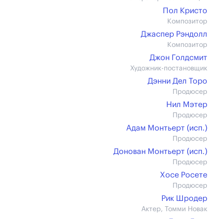
Пол Кристо
Композитор
Джаспер Рэндолл
Композитор
Джон Голдсмит
Художник-постановщик
Дэнни Дел Торо
Продюсер
Нил Мэтер
Продюсер
Адам Монтьерт (иcп.)
Продюсер
Донован Монтьерт (иcп.)
Продюсер
Хосе Росете
Продюсер
Рик Шродер
Актер, Томми Новак