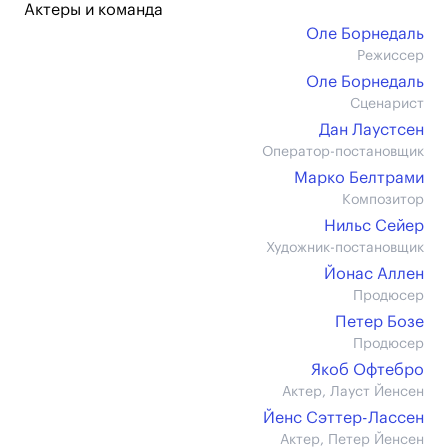
Актеры и команда
Оле Борнедаль
Режиссер
Оле Борнедаль
Сценарист
Дан Лаустсен
Оператор-постановщик
Марко Белтрами
Композитор
Нильс Сейер
Художник-постановщик
Йонас Аллен
Продюсер
Петер Бозе
Продюсер
Якоб Офтебро
Актер, Лауст Йенсен
Йенс Сэттер-Лассен
Актер, Петер Йенсен