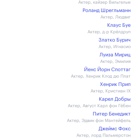
Актер, кайзер Вильгельм
Роланд Шрегльманн
Актер, Людвиг
Клаус Буе
Актер, д-р Крёлдруп
Златко Бурич
Актер, Игнасио
Луиза Мириц
Актер, Эмилия
Йенс Йорн Споттаг
Актер, Хенрик Клод дю Плат
Хенрик Прип
Актер, Кристиан IX
Карел Добры
Актер, Август Карл фон Гёбен
Питер Бенедикт
Актер, Эдвин фон Мантейфель
Джеймс Фокс
Актер, лорд Пальмерстон