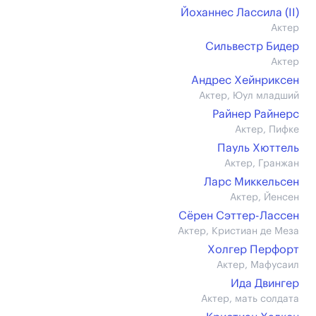
Йоханнес Лассила (II)
Актер
Сильвестр Бидер
Актер
Андрес Хейнриксен
Актер, Юул младший
Райнер Райнерс
Актер, Пифке
Пауль Хюттель
Актер, Гранжан
Ларс Миккельсен
Актер, Йенсен
Сёрен Сэттер-Лассен
Актер, Кристиан де Меза
Холгер Перфорт
Актер, Мафусаил
Ида Двингер
Актер, мать солдата