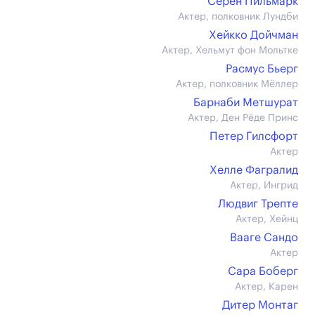
Сёрен Пильмарк
Актер, полковник Лундби
Хейкко Дойчман
Актер, Хельмут фон Мольтке
Расмус Бьерг
Актер, полковник Мёллер
Барнаби Метшурат
Актер, Ден Рёде Принс
Петер Гилсфорт
Актер
Хелле Фагралид
Актер, Ингрид
Людвиг Трепте
Актер, Хейнц
Вааге Сандо
Актер
Сара Боберг
Актер, Карен
Дитер Монтаг