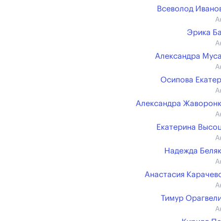
Всеволод Иванов 
А
Эрика Б
А
Александра Мус
А
Осипова Екате
А
Александра Жаворон
А
Екатерина Высо
А
Надежда Беля
А
Анастасия Карачев
А
Тимур Орагвел
А