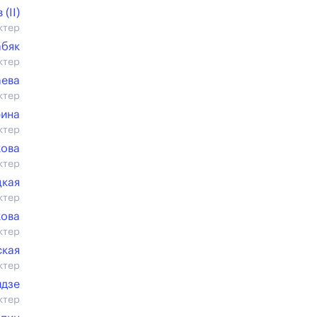
(II)
ктер
абяк
ктер
аева
ктер
рина
ктер
кова
ктер
цкая
ктер
кова
ктер
ская
ктер
идзе
ктер