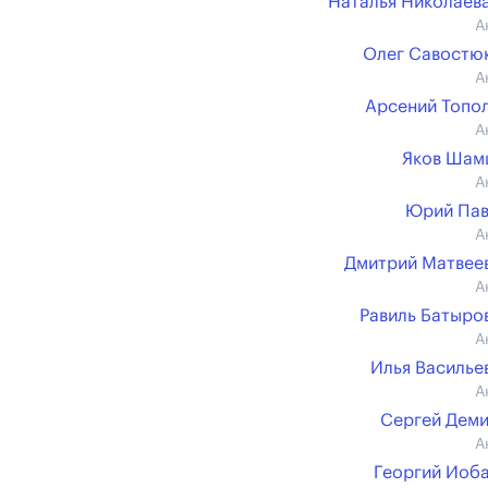
Наталья Николаева
А
Олег Савостюк 
А
Арсений Топо
А
Яков Шам
А
Юрий Пав
А
Дмитрий Матвеев 
А
Равиль Батыров 
А
Илья Васильев 
А
Сергей Дем
А
Георгий Иоб