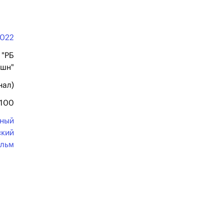
022
"РБ
шн"
нал)
100
нный
ский
льм