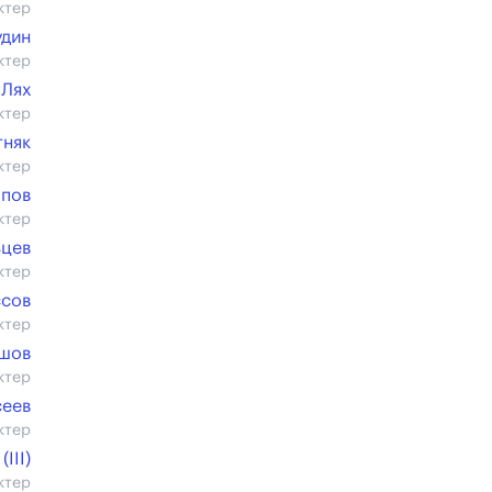
ктер
удин
ктер
 Лях
ктер
тняк
ктер
пов
ктер
ьцев
ктер
ссов
ктер
яшов
ктер
еев
ктер
III)
ктер