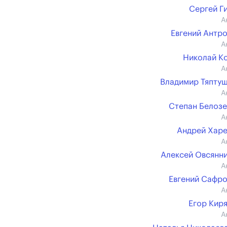
Сергей Г
А
Евгений Антр
А
Николай К
А
Владимир Тяпту
А
Степан Белоз
А
Андрей Хар
А
Алексей Овсянн
А
Евгений Сафр
А
Егор Кир
А