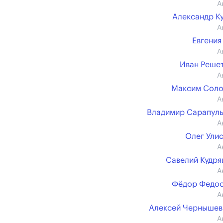
А
Александр К
А
Евгения
А
Иван Реше
А
Максим Соло
А
Владимир Сарапул
А
Олег Ули
А
Савелий Кудр
А
Фёдор Федос
А
Алексей Чернышев (
А