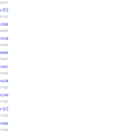
вщик
(II)
итор
алёв
вщик
слов
юсер
яева
тинг
алис
ктер
юков
ктер
есхи
ктер
(II)
ктер
рова
ктер