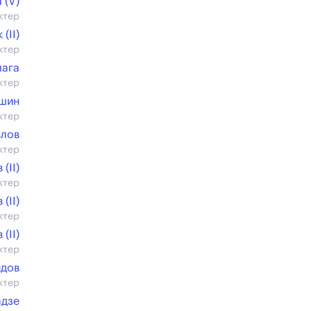
 (V)
ктер
(II)
ктер
лага
ктер
шин
ктер
лов
ктер
(II)
ктер
(II)
ктер
(II)
ктер
идов
ктер
адзе