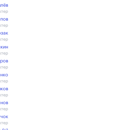
илёв
ктер
опов
ктер
озак
ктер
шкин
ктер
еров
ктер
енко
ктер
иков
ктер
онов
ктер
ячок
ктер