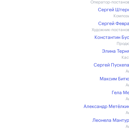
Оператор-постано
Сергей Штерн 
Композ
Сергей Февр
Художник-постано
Константин Бу
Прод
Элина Терн
Кас
Сергей Пускеп
А
Максим Бит
А
Гела М
А
Александр Метёлкин 
А
Леонела Манту
А