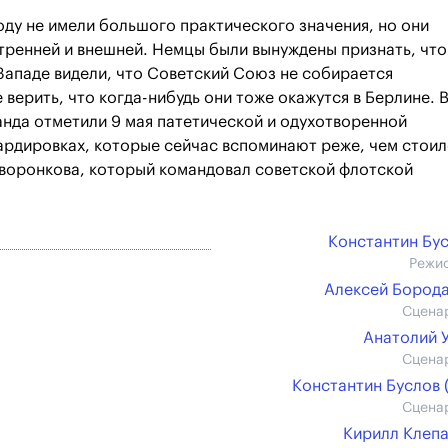
оду не имели большого практического значения, но они
утренней и внешней. Немцы были вынуждены признать, что
Западе видели, что Советский Союз не собирается
верить, что когда-нибудь они тоже окажутся в Берлине. 
анда отметили 9 мая патетической и одухотворенной
ардировках, которые сейчас вспоминают реже, чем стои
аворонкова, который командовал советской флотской
Константин Бу
Режи
Алексей Бород
Сцена
Анатолий 
Сцена
Константин Буслов (
Сцена
Кирилл Клеп