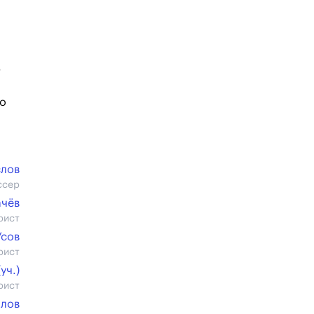
В
ло
слов
ссер
ачёв
рист
Усов
рист
уч.)
рист
алов