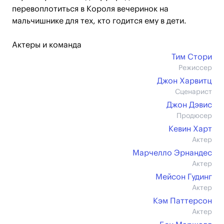
перевоплотиться в Короля вечеринок на
мальчишнике для тех, кто годится ему в дети.
Актеры и команда
Тим Стори
Режиссер
Джон Харвитц
Сценарист
Джон Дэвис
Продюсер
Кевин Харт
Актер
Марчелло Эрнандес
Актер
Мейсон Гудинг
Актер
Кэм Паттерсон
Актер