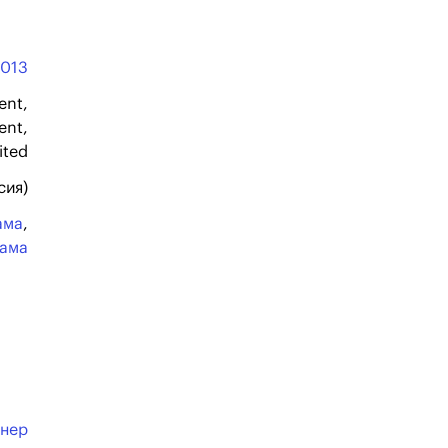
2013
ent,
ent,
ited
сия)
ама
,
ама
йнер