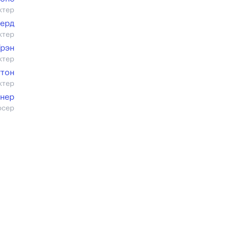
ктер
ерд
ктер
Трэн
ктер
гтон
ктер
йнер
юсер