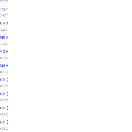
ссер
друс
рист
рано
вщик
бман
вщик
мон
юсер
сман
юсер
cп.)
юсер
cп.)
юсер
cп.)
юсер
cп.)
юсер