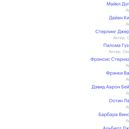
Майкл Ду
А
Дайан К
А
Стерлинг Дже
Актер, 
Палома Гу
Актер, Се
Фрэнсис Стернх
А
Фрэнки В
А
Дэвид Аарон Бе
А
Остин Л
А
Барбара Вин
А
Альберт Д