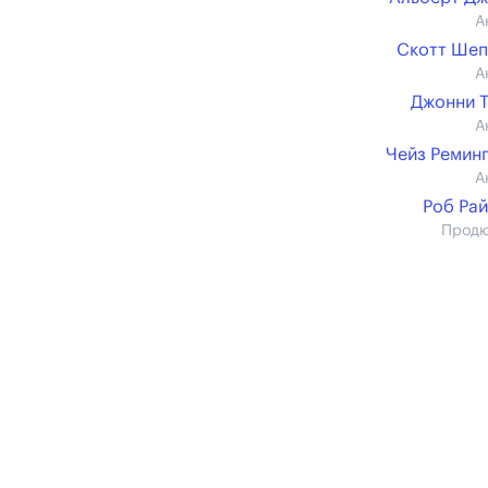
А
Скотт Шеп
А
Джонни 
А
Чейз Ремин
А
Роб Ра
Прод