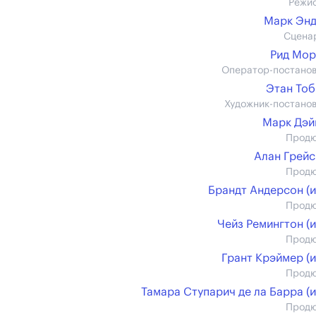
Режи
Марк Эн
Сцена
Рид Мо
Оператор-постано
Этан То
Художник-постано
Марк Дэй
Прод
Алан Грей
Прод
Брандт Андерсон (и
Прод
Чейз Ремингтон (и
Прод
Грант Крэймер (и
Прод
Тамара Ступарич де ла Барра (и
Прод