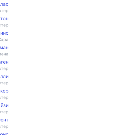
глас
ктер
итон
ктер
ринс
Сара
зман
лена
аген
ктер
алли
ктер
йкер
ктер
айзи
ктер
сент
ктер
жонс