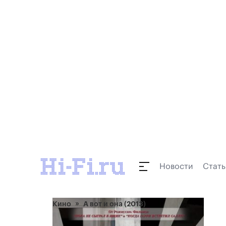
Новости
Стать
Кино
А вот и она (2013)