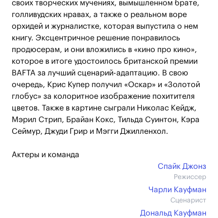
своих творческих мучениях, вымышленном брате,
голливудских нравах, а также о реальном воре
орхидей и журналистке, которая выпустила о нем
книгу. Эксцентричное решение понравилось
продюсерам, и они вложились в «кино про кино»,
которое в итоге удостоилось британской премии
BAFTA за лучший сценарий-адаптацию. В свою
очередь, Крис Купер получил «Оскар» и «Золотой
глобус» за колоритное изображение похитителя
цветов. Также в картине сыграли Николас Кейдж,
Мэрил Стрип, Брайан Кокс, Тильда Суинтон, Кэра
Сеймур, Джуди Грир и Мэгги Джилленхол.
Актеры и команда
Спайк Джонз
Режиссер
Чарли Кауфман
Сценарист
Дональд Кауфман