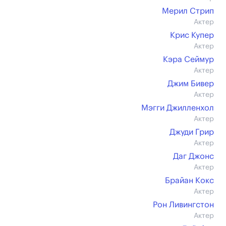
Мерил Стрип
Актер
Крис Купер
Актер
Кэра Сеймур
Актер
Джим Бивер
Актер
Мэгги Джилленхол
Актер
Джуди Грир
Актер
Даг Джонс
Актер
Брайан Кокс
Актер
Рон Ливингстон
Актер