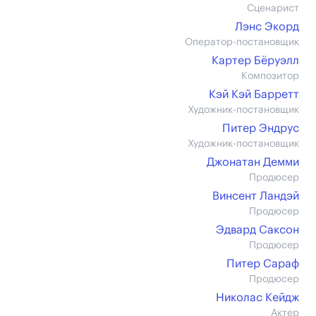
Сценарист
Лэнс Экорд
Оператор-постановщик
Картер Бёруэлл
Композитор
Кэй Кэй Барретт
Художник-постановщик
Питер Эндрус
Художник-постановщик
Джонатан Демми
Продюсер
Винсент Ландэй
Продюсер
Эдвард Саксон
Продюсер
Питер Сараф
Продюсер
Николас Кейдж
Актер