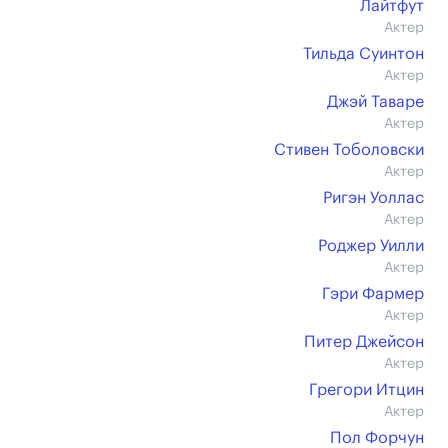
Лайтфут
Актер
Тильда Суинтон
Актер
Джэй Таваре
Актер
Стивен Тоболовски
Актер
Ригэн Уоллас
Актер
Роджер Уилли
Актер
Гэри Фармер
Актер
Питер Джейсон
Актер
Грегори Итцин
Актер
Пол Форчун