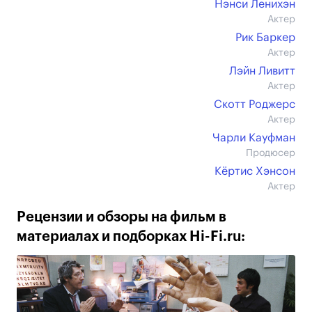
Нэнси Ленихэн
Актер
Рик Баркер
Актер
Лэйн Ливитт
Актер
Скотт Роджерс
Актер
Чарли Кауфман
Продюсер
Кёртис Хэнсон
Актер
Рецензии и обзоры на фильм в
материалах и подборках Hi-Fi.ru: