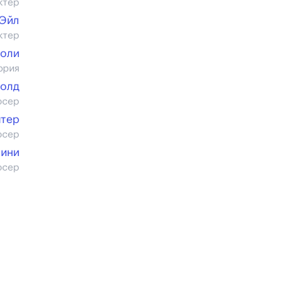
ктер
 Эйл
ктер
жоли
ория
нолд
юсер
йтер
юсер
пини
юсер