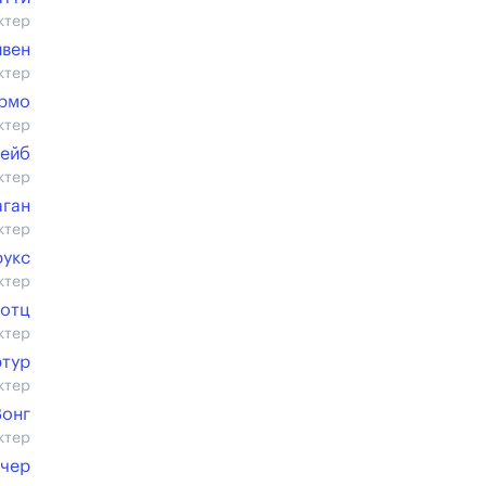
ктер
йвен
ктер
ермо
ктер
Кейб
ктер
аган
ктер
рукс
ктер
Лотц
ктер
ртур
ктер
Вонг
ктер
чер