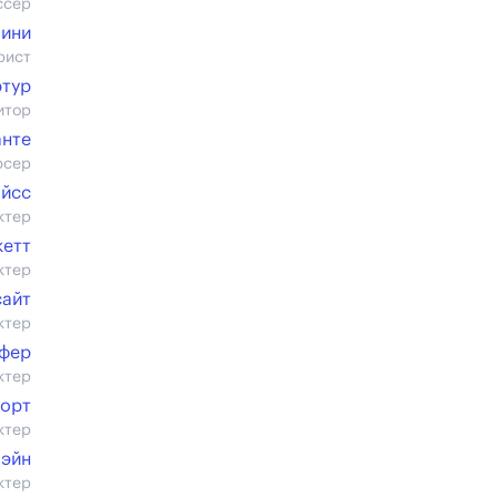
ссер
пини
рист
ртур
итор
анте
юсер
айсс
ктер
кетт
ктер
сайт
ктер
фер
ктер
ворт
ктер
Пэйн
ктер