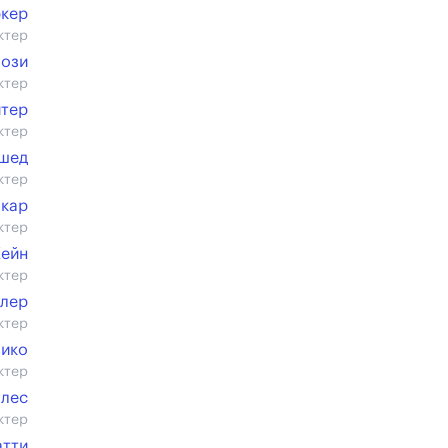
кер
ктер
лози
ктер
йтер
ктер
шед
ктер
кар
ктер
Кейн
ктер
ллер
ктер
зико
ктер
ллес
ктер
атти