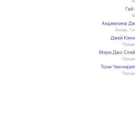
А
Гай
А
Анджелина Д
Актер, Гл
Джей Кэн
Прод
Мэри Джо Слэ
Прод
Тони Чинчири
Прод