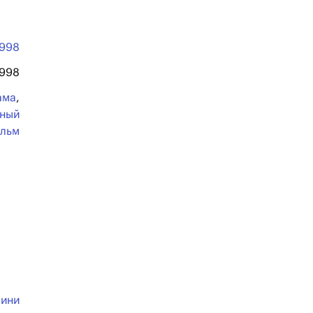
1998
1998
ама
,
ьный
льм
пини