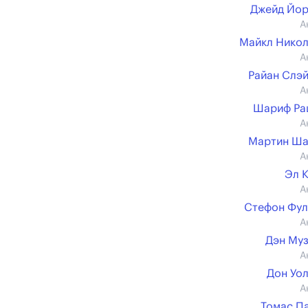
Джейд Йор
А
Майкл Нико
А
Райан Слэ
А
Шариф Ра
А
Мартин Ша
А
Эл 
А
Стефон Фу
А
Дэн Му
А
Дон Уо
А
Томас П