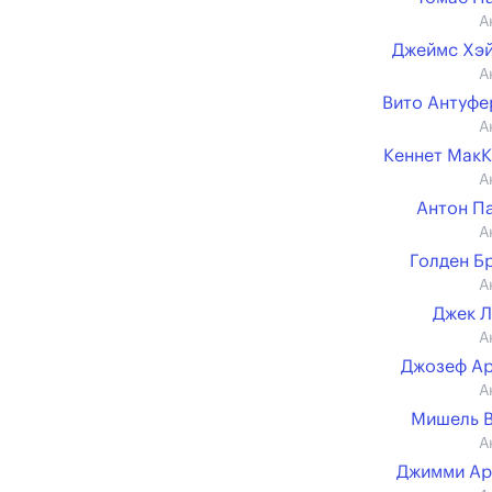
А
Джеймс Хэ
А
Вито Антуф
А
Кеннет Мак
А
Антон П
А
Голден Б
А
Джек 
А
Джозеф А
А
Мишель 
А
Джимми Ар