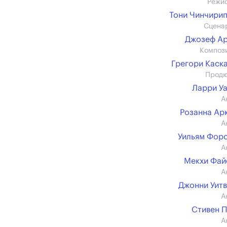
Режи
Тони Чинчири
Сцена
Джозеф А
Композ
Грегори Каск
Прод
Ларри У
А
Розанна Ар
А
Уильям Фор
А
Мекхи Фай
А
Джонни Уит
А
Стивен 
А