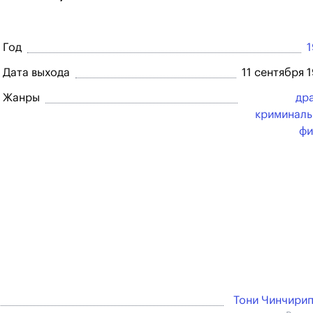
Год
Дата выхода
11 сентября 
Жанры
др
криминал
фи
Тони Чинчири