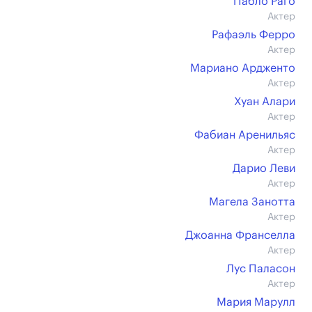
Пабло Раго
Актер
Рафаэль Ферро
Актер
Мариано Ардженто
Актер
Хуан Алари
Актер
Фабиан Аренильяс
Актер
Дарио Леви
Актер
Магела Занотта
Актер
Джоанна Франселла
Актер
Лус Паласон
Актер
Мария Марулл