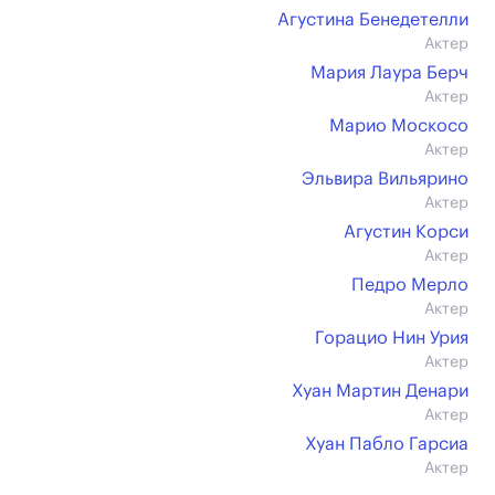
Агустина Бенедетелли
Актер
Мария Лаура Берч
Актер
Марио Москосо
Актер
Эльвира Вильярино
Актер
Агустин Корси
Актер
Педро Мерло
Актер
Горацио Нин Урия
Актер
Хуан Мартин Денари
Актер
Хуан Пабло Гарсиа
Актер