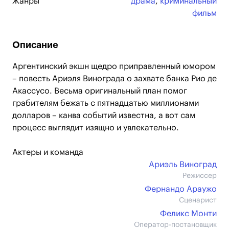
Жанры
драма
,
криминальный
фильм
Описание
Аргентинский экшн щедро приправленный юмором
– повесть Ариэля Винограда о захвате банка Рио де
Акассусо. Весьма оригинальный план помог
грабителям бежать с пятнадцатью миллионами
долларов – канва событий известна, а вот сам
процесс выглядит изящно и увлекательно.
Актеры и команда
Ариэль Виноград
Режиссер
Фернандо Араужо
Сценарист
Феликс Монти
Оператор-постановщик