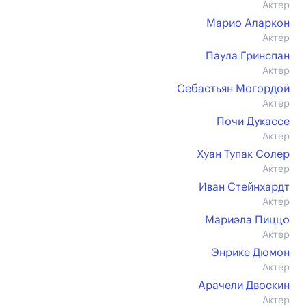
Актер
Марио Аларкон
Актер
Паула Гринспан
Актер
Себастьян Могордой
Актер
Почи Дукассе
Актер
Хуан Тупак Солер
Актер
Иван Стейнхардт
Актер
Мариэла Пиццо
Актер
Энрике Дюмон
Актер
Арачели Двоскин
Актер