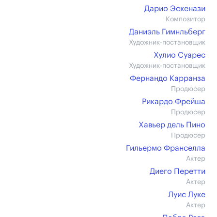
Дарио Эскенази
Композитор
Даниэль Гимнльберг
Художник-постановщик
Хулио Суарес
Художник-постановщик
Фернандо Карранза
Продюсер
Рикардо Фрейша
Продюсер
Хавьер дель Пино
Продюсер
Гильермо Франселла
Актер
Диего Перетти
Актер
Луис Луке
Актер