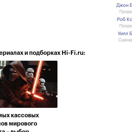
Джон 
Прод
Роб К
Прод
Уилл 
Сцена
риалах и подборках Hi-Fi.ru:
мых кассовых
ов мирового