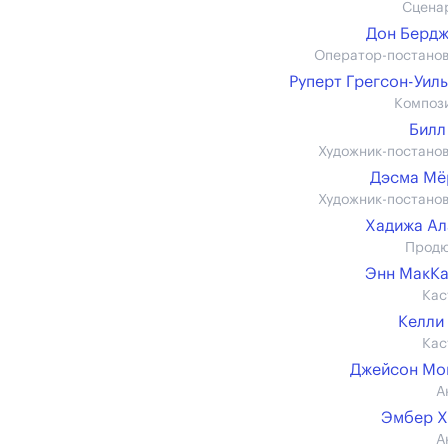
Сцена
Дон Берд
Оператор-постано
Руперт Грегсон-Уил
Композ
Билл
Художник-постано
Дэсма Мё
Художник-постано
Хадижа А
Прод
Энн МакК
Кас
Келли
Кас
Джейсон Мо
А
Эмбер Х
А