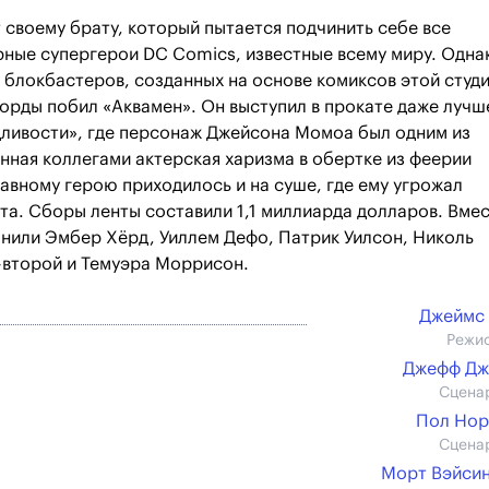
своему брату, который пытается подчинить себе все
рные супергерои DC Comics, известные всему миру. Одна
 блокбастеров, созданных на основе комиксов этой студи
орды побил «Аквамен». Он выступил в прокате даже лучш
дливости», где персонаж Джейсона Момоа был одним из
енная коллегами актерская харизма в обертке из феерии
авному герою приходилось и на суше, где ему угрожал
та. Сборы ленты составили 1,1 миллиарда долларов. Вме
нили Эмбер Хёрд, Уиллем Дефо, Патрик Уилсон, Николь
-второй и Темуэра Моррисон.
Джеймс
Режи
Джефф Дж
Сцена
Пол Нор
Сцена
Морт Вэйси