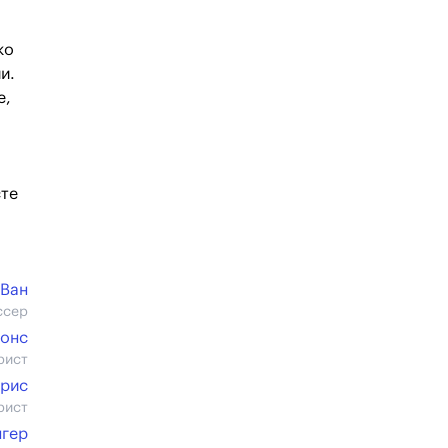
ко
и.
е,
сте
 Ван
ссер
онс
рист
рис
рист
нгер