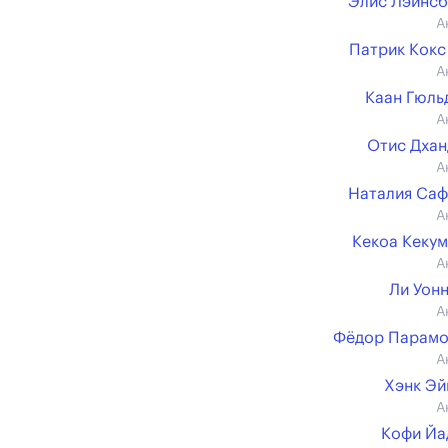
Элис Лэйнс
А
Патрик Кокс 
А
Каан Гюл
А
Отис Дха
А
Наталия Са
А
Кекоа Кеку
А
Ли Уон
А
Фёдор Парамо
А
Хэнк Э
А
Кофи Йа