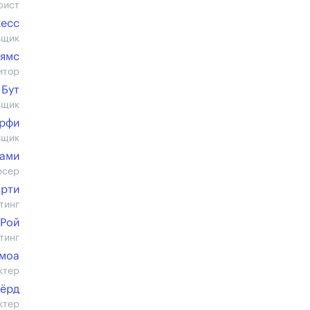
рист
жесс
вщик
ьямс
итор
 Бут
вщик
рфи
вщик
лами
юсер
арти
тинг
 Рой
тинг
моа
ктер
ёрд
ктер