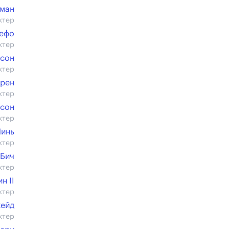
дман
ктер
Дефо
ктер
лсон
ктер
грен
ктер
исон
ктер
Линь
ктер
 Бич
ктер
н II
ктер
жейд
ктер