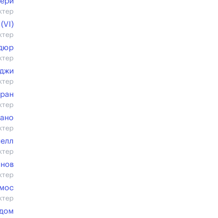
бери
ктер
(VI)
ктер
ьдюр
ктер
нджи
ктер
фран
ктер
мано
ктер
нелл
ктер
нов
ктер
ймос
ктер
дом