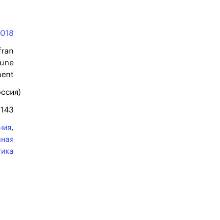
2018
fran
Dune
ment
оссия)
143
ния
,
чная
тика