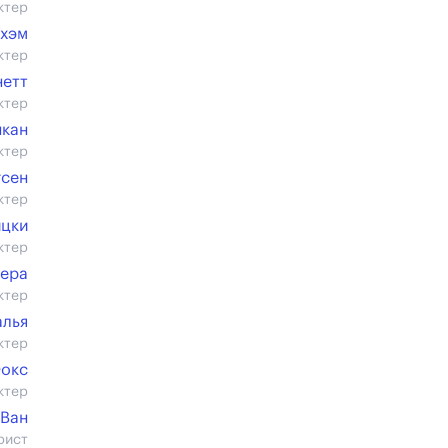
ктер
кхэм
ктер
нетт
ктер
нкан
ктер
гсен
ктер
ицки
ктер
лера
ктер
алья
ктер
Фокс
ктер
 Ван
рист