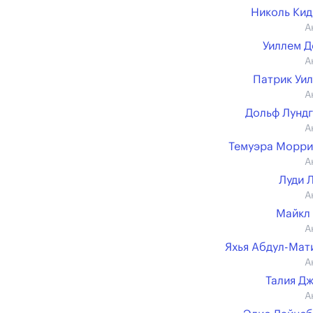
Николь Ки
А
Уиллем 
А
Патрик Уи
А
Дольф Лунд
А
Темуэра Морр
А
Луди 
А
Майкл
А
Яхья Абдул-Мати
А
Талия Д
А