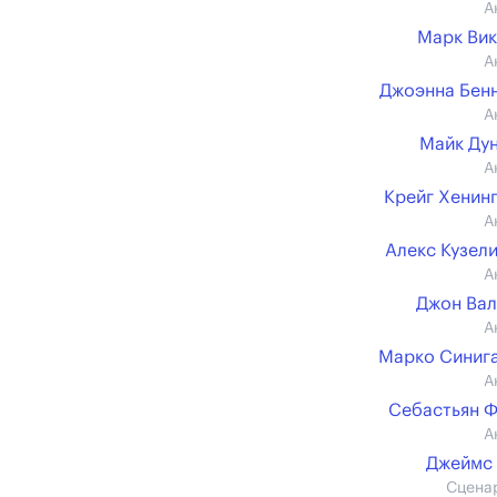
А
Марк Ви
А
Джоэнна Бен
А
Майк Ду
А
Крейг Хенин
А
Алекс Кузел
А
Джон Ва
А
Марко Синиг
А
Себастьян 
А
Джеймс
Сцена