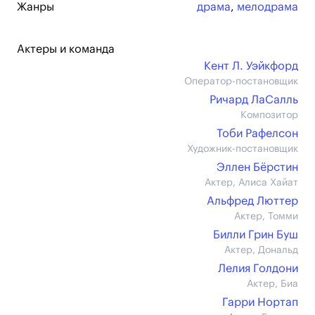
Жанры
драма
,
мелодрама
Актеры и команда
Кент Л. Уэйкфорд
Оператор-постановщик
Ричард ЛаСалль
Композитор
Тоби Рафелсон
Художник-постановщик
Эллен Бёрстин
Актер, Алиса Хайат
Альфред Люттер
Актер, Томми
Билли Грин Буш
Актер, Дональд
Лелия Голдони
Актер, Биа
Гарри Нортап