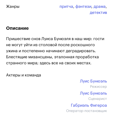
Жанры
притча
,
фэнтези
,
драма
,
детектив
Описание
Пришествие снов Луиса Бунюэля в наш мир: гости
не могут уйти из столовой после роскошного
ужина и постепенно начинают деградировать.
Блестящие мизансцены, эталонная проработка
странного мира; здесь все на своих местах.
Актеры и команда
Луис Бунюэль
Режиссер
Луис Бунюэль
Сценарист
Габриэль Фигероа
Оператор-постановщик