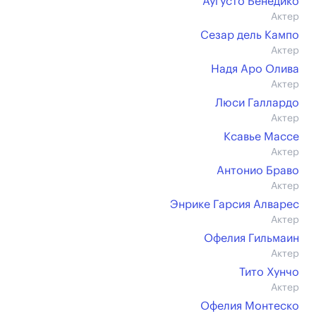
Аугусто Бенедико
Актер
Сезар дель Кампо
Актер
Надя Аро Олива
Актер
Люси Галлардо
Актер
Ксавье Массе
Актер
Антонио Браво
Актер
Энрике Гарсия Алварес
Актер
Офелия Гильмаин
Актер
Тито Хунчо
Актер
Офелия Монтеско