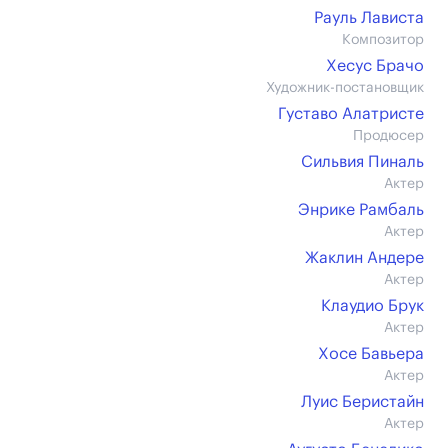
Рауль Лависта
Композитор
Хесус Брачо
Художник-постановщик
Густаво Алатристе
Продюсер
Сильвия Пиналь
Актер
Энрике Рамбаль
Актер
Жаклин Андере
Актер
Клаудио Брук
Актер
Хосе Бавьера
Актер
Луис Беристайн
Актер