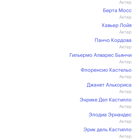
Актер
Берта Мосс
Актер
Хавьер Лойя
Актер
Панчо Кордова
Актер
Гильермо Алварес Бьянчи
Актер
Флоренсио Кастельо
Актер
Джанет Алькориса
Актер
Энрике Дел Кастилло
Актер
Элодиа Эрнандес
Актер
Эрик дель Кастилло
Актер