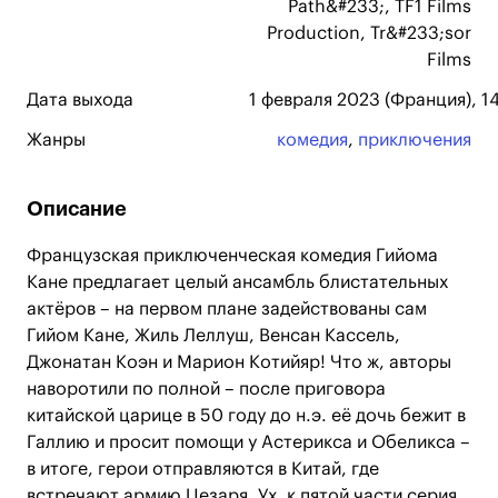
Path&#233;, TF1 Films
Production, Tr&#233;sor
Films
Дата выхода
1 февраля 2023 (Франция), 1
Жанры
комедия
,
приключения
Описание
Французская приключенческая комедия Гийома
Кане предлагает целый ансамбль блистательных
актёров – на первом плане задействованы сам
Гийом Кане, Жиль Леллуш, Венсан Кассель,
Джонатан Коэн и Марион Котийяр! Что ж, авторы
наворотили по полной – после приговора
китайской царице в 50 году до н.э. её дочь бежит в
Галлию и просит помощи у Астерикса и Обеликса –
в итоге, герои отправляются в Китай, где
встречают армию Цезаря. Ух, к пятой части серия