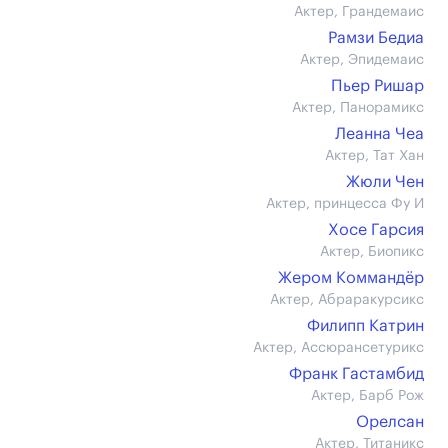
Актер, Грандемаис
Рамзи Бедиа
Актер, Эпидемаис
Пьер Ришар
Актер, Панорамикс
Леанна Чеа
Актер, Тат Хан
Жюли Чен
Актер, принцесса Фу И
Хосе Гарсия
Актер, Биопикс
Жером Коммандёр
Актер, Абраракурсикс
Филипп Катрин
Актер, Ассюрансетурикс
Франк Гастамбид
Актер, Барб Рож
Орелсан
Актер, Титаникс