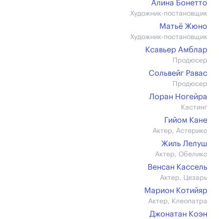
Алина Бонетто
Художник-постановщик
Матьё Жюно
Художник-постановщик
Ксавьер Амблар
Продюсер
Сольвейг Равас
Продюсер
Лоран Ногейра
Кастинг
Гийом Кане
Актер, Астерикс
Жиль Лелуш
Актер, Обеликс
Венсан Кассель
Актер, Цезарь
Марион Котийяр
Актер, Клеопатра
Джонатан Коэн