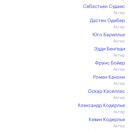
Себастьен Судаис
Актер
Дастен Одибер
Актер
Юго Бариллье
Актер
Эдди Бенгеди
Актер
Франс Бойер
Актер
Ромен Канонн
Актер
Оскар Каселлас
Актер
Александр Кодерлье
Актер
Кевин Кодерлье
Актер