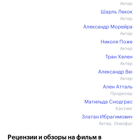
Актер
Шарль Лекок
Актер
Александр Морейра
Актер
Николя Поже
Актер
Тран Хелен
Актер
Александр Вю
Актер
Ален Атталь
Продюсер
Матильда Снодграс
Кастинг
Златан Ибрагимович
Актер, Онеофус
Рецензии и обзоры на фильм в