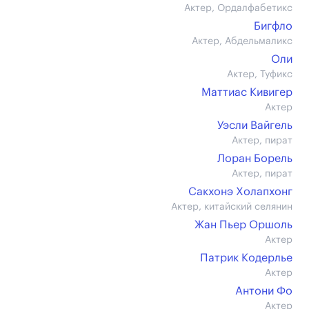
Актер, Ордалфабетикс
Бигфло
Актер, Абдельмаликс
Оли
Актер, Туфикс
Маттиас Кивигер
Актер
Уэсли Вайгель
Актер, пират
Лоран Борель
Актер, пират
Сакхонэ Холапхонг
Актер, китайский селянин
Жан Пьер Оршоль
Актер
Патрик Кодерлье
Актер
Антони Фо
Актер