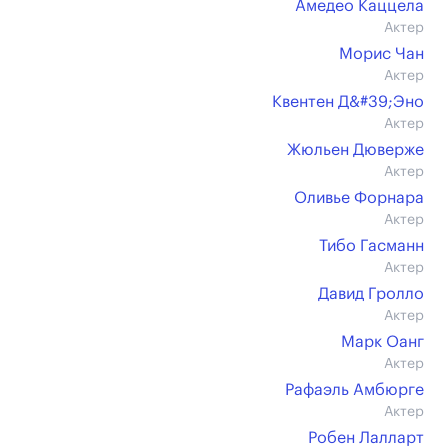
Амедео Каццела
Актер
Морис Чан
Актер
Квентен Д&#39;Эно
Актер
Жюльен Дюверже
Актер
Оливье Форнара
Актер
Тибо Гасманн
Актер
Давид Гролло
Актер
Марк Оанг
Актер
Рафаэль Амбюрге
Актер
Робен Лалларт