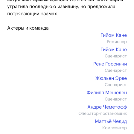
утратила последнюю извилину, но предложила
потрясающий размах.
Актеры и команда
Гийом Кане
Режиссер
Гийом Кане
Сценарист
Рене Госсинни
Сценарист
Жюльен Эрве
Сценарист
Филипп Мешелен
Сценарист
Андре Чеметофф
Оператор-постановщик
Маттьё Чедид
Композитор