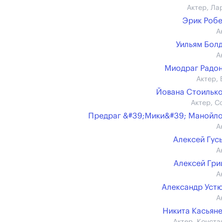
Актер, Ла
Эрик Роб
А
Уильям Бол
А
Миодраг Радо
Актер, 
Йована Стоильк
Актер, С
Предраг &#39;Мики&#39; Манойл
А
Алексей Гус
А
Алексей Гр
А
Александр Уст
А
Никита Касьян