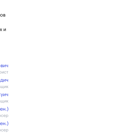
тов
х и
ович
рист
адич
вщик
Суич
вщик
ен.)
юсер
ен.)
юсер