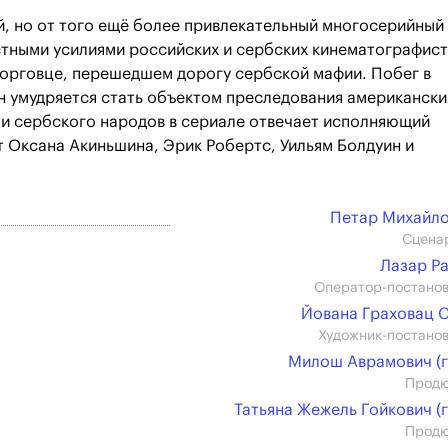
, но от того ещё более привлекательный многосерийный
стными усилиями российских и сербских кинематографис
торговце, перешедшем дорогу сербской мафии. Побег в
н умудряется стать объектом преследования американски
 и сербского народов в сериале отвечает исполняющий
 Оксана Акиньшина, Эрик Робертс, Уильям Болдуин и
Петар Михайл
Сцена
Лазар Р
Оператор-постано
Йована Граховац 
Художник-постано
Милош Аврамович (г
Прод
Татьяна Жежель Гойкович (г
Прод