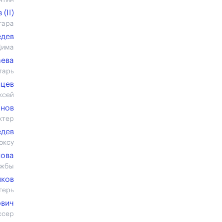
нтин
(II)
гара
едев
Дима
аева
тарь
нцев
ксей
онов
ктер
едев
оксу
нова
ужбы
яков
герь
вич
ссер