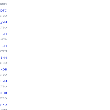
риса
ертс
ктер
дуин
ктер
ньич
Баха
ович
офия
ович
ктер
ьков
ктер
ишин
ктер
югов
ктер
енко