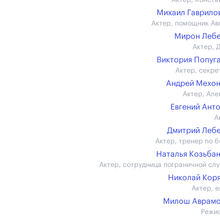
Актер, Конста
Михаил Гаврилов 
Актер, помощник Ав
Мирон Леб
Актер, 
Виктория Попуг
Актер, секре
Андрей Мехо
Актер, Але
Евгений Ант
А
Дмитрий Леб
Актер, тренер по б
Наталья Козьба
Актер, сотрудница пограничной сл
Николай Кор
Актер, е
Милош Аврамо
Режи