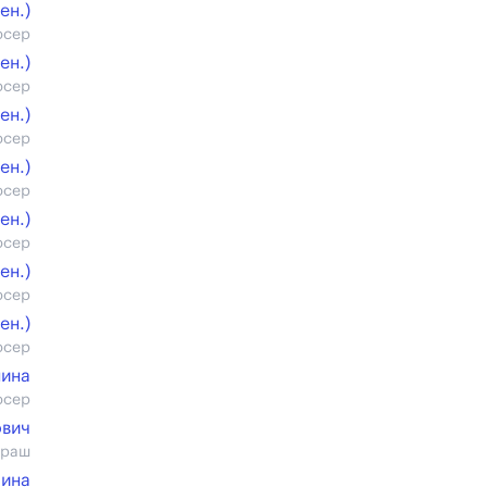
ен.)
юсер
ен.)
юсер
ен.)
юсер
ен.)
юсер
ен.)
юсер
ен.)
юсер
ен.)
юсер
нина
юсер
вич
араш
шина