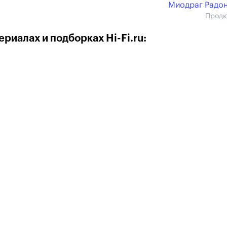
Миодраг Радо
Прод
риалах и подборках Hi-Fi.ru: