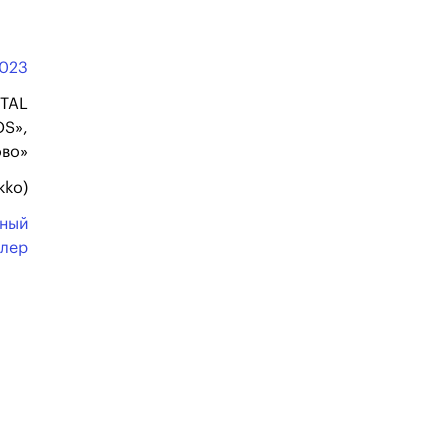
023
TAL
OS»,
во»
kko)
ьный
ллер