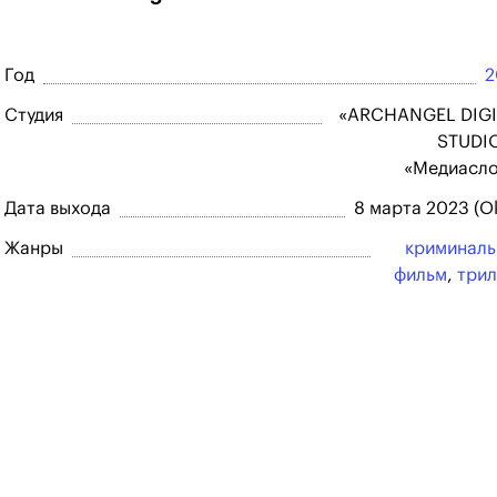
Год
2
Студия
«ARCHANGEL DIGI
STUDI
«Медиасло
Дата выхода
8 марта 2023 (O
Жанры
криминал
фильм
,
три