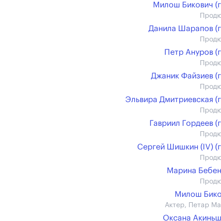
Милош Бикович (г
Прод
Данила Шарапов (г
Прод
Петр Ануров (г
Прод
Джаник Файзиев (г
Прод
Эльвира Дмитриевская (г
Прод
Гавриил Гордеев (г
Прод
Сергей Шишкин (IV) (г
Прод
Марина Бебе
Прод
Милош Бико
Актер, Петар М
Оксана Акинь