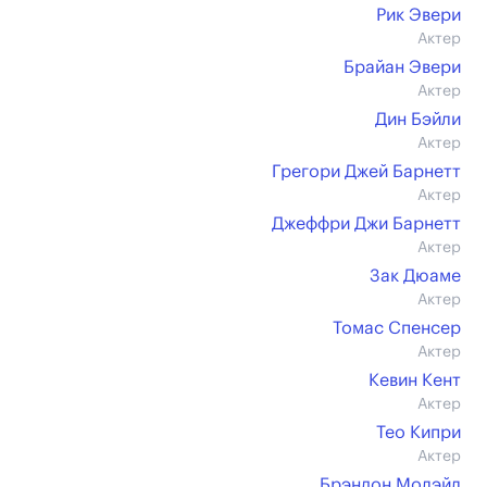
Рик Эвери
Актер
Брайан Эвери
Актер
Дин Бэйли
Актер
Грегори Джей Барнетт
Актер
Джеффри Джи Барнетт
Актер
Зак Дюаме
Актер
Томас Спенсер
Актер
Кевин Кент
Актер
Тео Кипри
Актер
Брэндон Молэйл