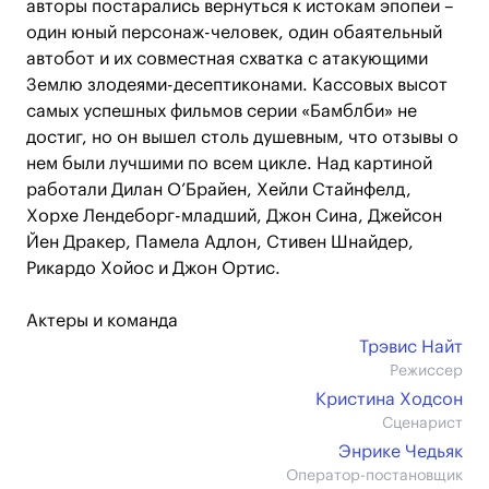
авторы постарались вернуться к истокам эпопеи –
один юный персонаж-человек, один обаятельный
автобот и их совместная схватка с атакующими
Землю злодеями-десептиконами. Кассовых высот
самых успешных фильмов серии «Бамблби» не
достиг, но он вышел столь душевным, что отзывы о
нем были лучшими по всем цикле. Над картиной
работали Дилан О’Брайен, Хейли Стайнфелд,
Хорхе Лендеборг-младший, Джон Сина, Джейсон
Йен Дракер, Памела Адлон, Стивен Шнайдер,
Рикардо Хойос и Джон Ортис.
Актеры и команда
Трэвис Найт
Режиссер
Кристина Ходсон
Сценарист
Энрике Чедьяк
Оператор-постановщик