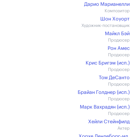
Дарио Марианелли
Композитор
Шон Хоуорт
Художник-постановщик
Майкл Бэй
Продюсер
Рон Амес
Продюсер
Крис Бригэм (иcп.)
Продюсер
Том ДеСанто
Продюсер
Брайан Голднер (иcп.)
Продюсер
Марк Вахрадян (иcп.)
Продюсер
Хейли Стейнфилд
Актер
Хорхе Лендеборг-мл.