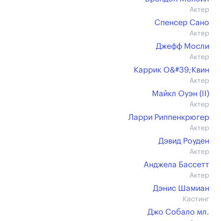
Актер
Спенсер Сано
Актер
Джефф Мосли
Актер
Каррик О&#39;Квин
Актер
Майкл Оуэн (II)
Актер
Ларри Риппенкрюгер
Актер
Дэвид Роуден
Актер
Анджела Бассетт
Актер
Дэнис Шамиан
Кастинг
Джо Собало мл.