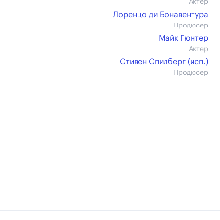
Актер
Лоренцо ди Бонавентура
Продюсер
Майк Гюнтер
Актер
Стивен Спилберг (иcп.)
Продюсер