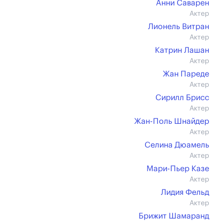
Анни Саварен
Актер
Лионель Витран
Актер
Катрин Лашан
Актер
Жан Пареде
Актер
Сирилл Брисс
Актер
Жан-Поль Шнайдер
Актер
Селина Дюамель
Актер
Мари-Пьер Казе
Актер
Лидия Фельд
Актер
Брижит Шамаранд