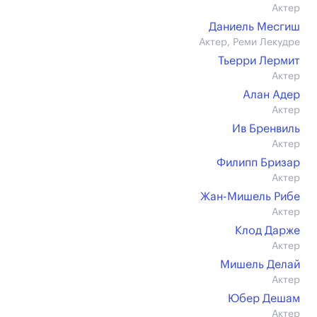
Актер
Даниель Месгиш
Актер, Реми Лекудре
Тьерри Лермит
Актер
Алан Адер
Актер
Ив Бренвиль
Актер
Филипп Бризар
Актер
Жан-Мишель Рибе
Актер
Клод Дарже
Актер
Мишель Делай
Актер
Юбер Дешам
Актер