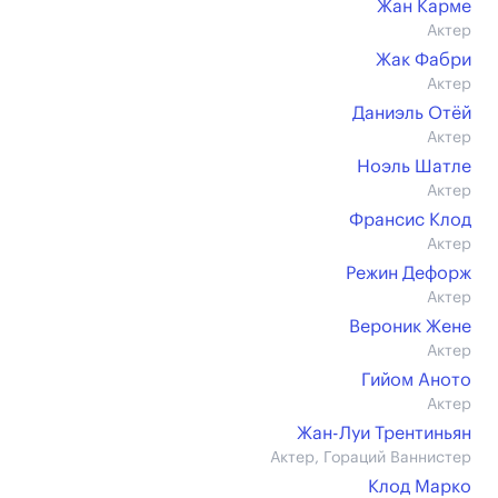
Жан Карме
Актер
Жак Фабри
Актер
Даниэль Отёй
Актер
Ноэль Шатле
Актер
Франсис Клод
Актер
Режин Дефорж
Актер
Вероник Жене
Актер
Гийом Аното
Актер
Жан-Луи Трентиньян
Актер, Гораций Ваннистер
Клод Марко