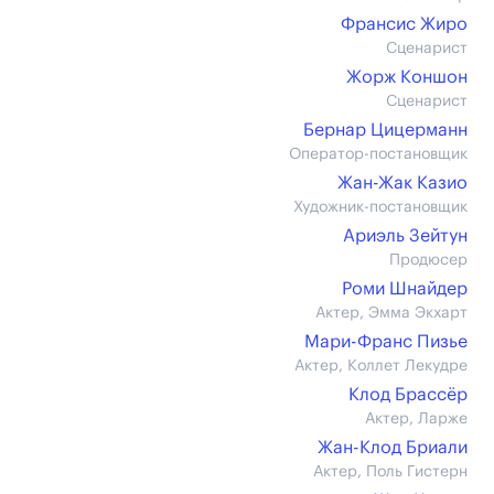
Франсис Жиро
Сценарист
Жорж Коншон
Сценарист
Бернар Цицерманн
Оператор-постановщик
Жан-Жак Казио
Художник-постановщик
Ариэль Зейтун
Продюсер
Роми Шнайдер
Актер, Эмма Экхарт
Мари-Франс Пизье
Актер, Коллет Лекудре
Клод Брассёр
Актер, Ларже
Жан-Клод Бриали
Актер, Поль Гистерн