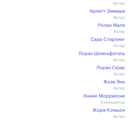
Актер
Арлетт Эммери
Актер
Ролан Мале
Актер
Сара Стерлинг
Актер
Лоран Шпильфогель
Актер
Лоран Сюир
Актер
Жозе Янн
Актер
Эннио Морриконе
Композитор
Жорж Коншон
Актер