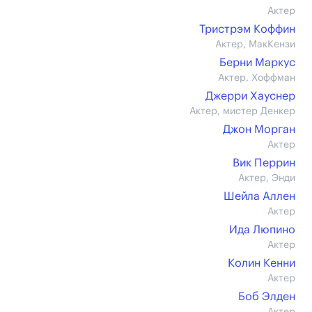
Актер
Тристрэм Коффин
Актер, МакКензи
Берни Маркус
Актер, Хоффман
Джерри Хауснер
Актер, мистер Денкер
Джон Морган
Актер
Вик Перрин
Актер, Энди
Шейла Аллен
Актер
Ида Люпино
Актер
Колин Кенни
Актер
Боб Элден