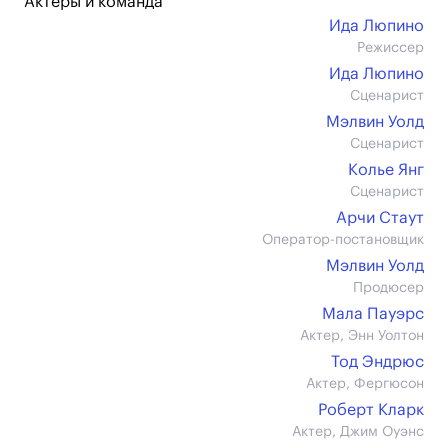
Актеры и команда
Ида Люпино
Режиссер
Ида Люпино
Сценарист
Мэлвин Уолд
Сценарист
Колье Янг
Сценарист
Арчи Стаут
Оператор-постановщик
Мэлвин Уолд
Продюсер
Мала Пауэрс
Актер, Энн Уолтон
Тод Эндрюс
Актер, Фергюсон
Роберт Кларк
Актер, Джим Оуэнс