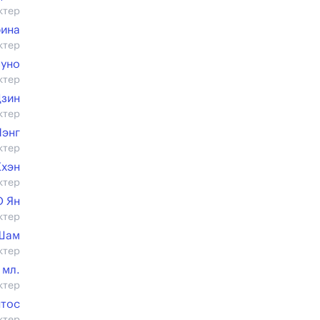
ктер
фина
ктер
зуно
ктер
зин
ктер
Чэнг
ктер
Кхэн
ктер
О Ян
ктер
Шам
ктер
 мл.
ктер
нтос