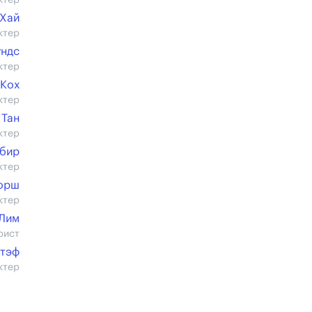
ктер
 Хай
ктер
ундс
ктер
 Кох
ктер
 Тан
ктер
нбир
ктер
орш
ктер
 Лим
рист
Стэф
ктер