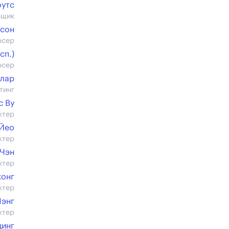
оутс
вщик
бсон
юсер
cп.)
юсер
ллар
тинг
с Ву
ктер
Йео
ктер
Чэн
ктер
жонг
ктер
Пэнг
ктер
динг