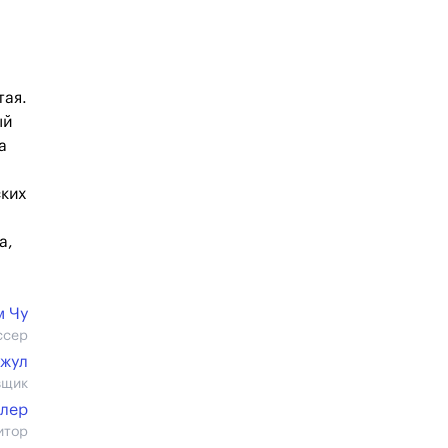
тая.
ый
а
ских
а,
м Чу
ссер
джул
вщик
йлер
итор