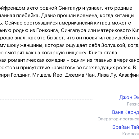
френдом в его родной Сингапур и узнает, что родные
еланная плебейка. Давно прошли времена, когда китайцы
ь. Сейчас состоявшийся американский китаец может с
ьную родню из Гонконга, Сингапура или материкового Ки
рошо знал, как это бывает, что он посвятил свой дебютн
му шоку женщины, которая ощущает себя Золушкой, когд
ее смотрят как на коварную нищенку. Книга стала
ная романтическая комедия – одним из главных американ
ектов и присутствие «азиатов» во всех ведущих ролях. В
Генри Голдинг, Мишель Йео, Джемма Чан, Лиза Лу, Аквафин
Джон Э
Режи
Ваня Керн
Оператор-постано
Брайан Та
Композ