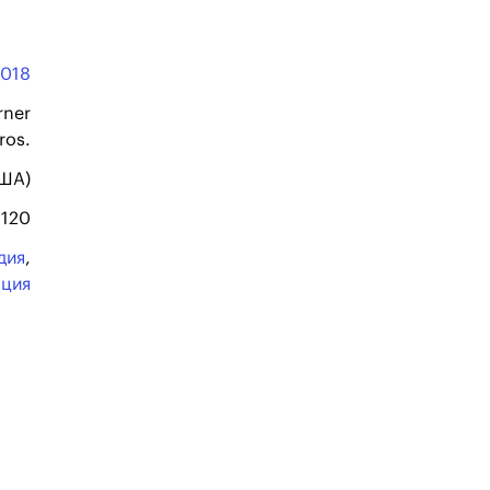
2018
rner
ros.
США)
120
дия
,
ация