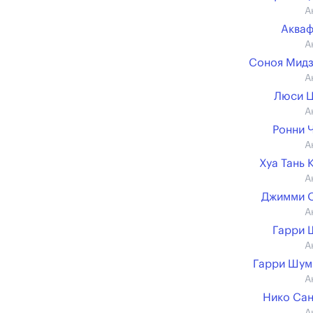
А
Аква
А
Соноя Мид
А
Люси Ц
А
Ронни 
А
Хуа Тань 
А
Джимми 
А
Гарри 
А
Гарри Шум
А
Нико Са