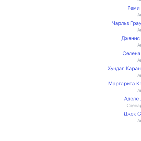
А
Реми
А
Чарльз Гра
А
Дженис
А
Селена
А
Хундал Кара
А
Маргарита К
А
Аделе
Сцена
Джек 
А