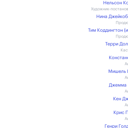
Нельсон К
Художник-постано
Нина Джейко
Прод
Тим Коддингтон (и
Прод
Терри До
Кас
Констан
А
Мишель 
А
Джемма 
А
Кен Д
А
Крис 
А
Генри Гол