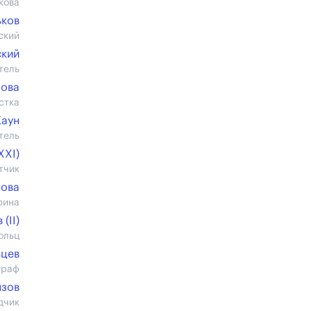
кова
ьков
ский
ский
тель
зова
стка
Каун
тель
XXI)
тчик
нова
рина
(II)
ольц
ьцев
граф
язов
дчик