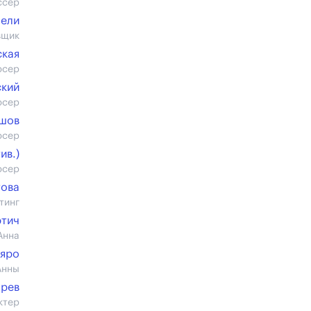
ссер
бели
вщик
кая
юсер
ский
юсер
ашов
юсер
ив.)
юсер
това
тинг
ртич
Анна
Кяро
Анны
арев
ктер