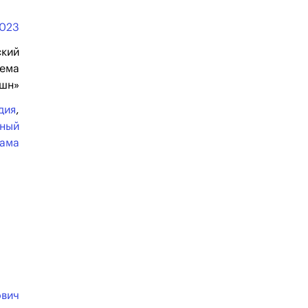
023
кий
нема
шн»
дия
,
ьный
ама
ович