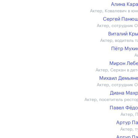
Алина Кар
Актер, Ковалевич в юн
Сергей Панюш
Актер, сотрудник 
Виталий Кр
Актер, водитель т
Пётр Мухин 
А
Мирон Леб
Актер, Серкан в дет
Михаил Демьян
Актер, сотрудник 
Диана Мах
Актер, посетитель ресто
Павел Фёд
Актер, 
Артур П
Актер, т
Артур П