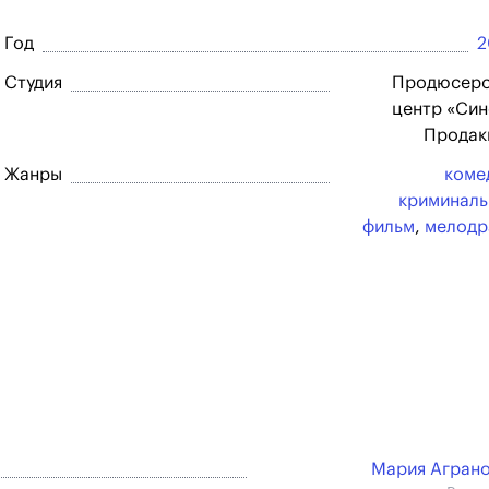
Год
2
Студия
Продюсерс
центр «Си
Продак
Жанры
коме
криминал
фильм
,
мелодр
Мария Агран