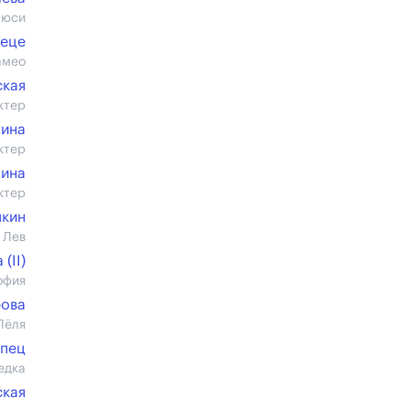
Люси
иеце
амео
ская
ктер
лина
ктер
лина
ктер
ыкин
 Лев
(II)
офия
рова
Лёля
упец
едка
ская