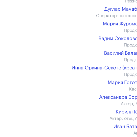
Режи
Дуглас Мача
Оператор-постано
Мария Журомс
Прод
Вадим Соколов
Прод
Василий Бал
Прод
Инна Оркина-Сексте (креат
Прод
Мария Гого
Кас
Александра Бо
Актер, 
Кирилл 
Актер, отец 
Иван Бат
А