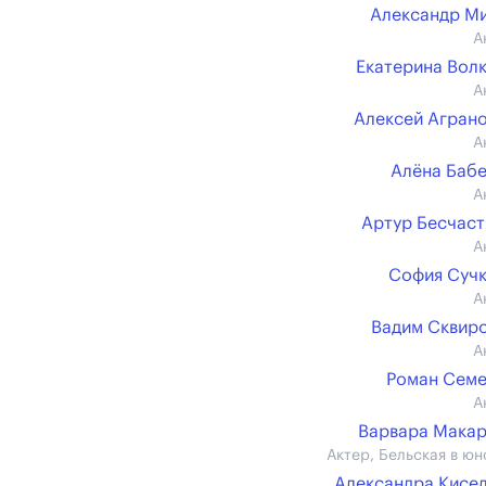
Александр М
А
Екатерина Вол
А
Алексей Агран
А
Алёна Баб
А
Артур Бесчас
А
София Суч
А
Вадим Сквир
А
Роман Сем
А
Варвара Мака
Актер, Бельская в юн
Александра Кисе