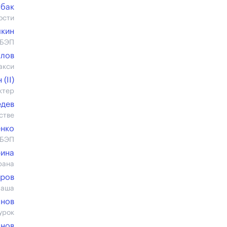
абак
ости
кин
ОБЭП
ылов
акси
(II)
ктер
едев
стве
енко
ОБЭП
рина
рана
оров
Паша
анов
урок
анов