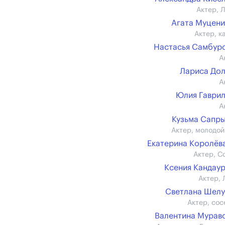
Актер, 
Агата Муцен
Актер, к
Настасья Самбур
А
Лариса До
А
Юлия Гаври
А
Кузьма Сапр
Актер, молодой
Екатерина Королёва 
Актер, С
Ксения Кандау
Актер, 
Светлана Шел
Актер, сос
Валентина Мурав