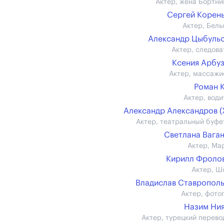
Актер, жена Бортни
Сергей Корен
Актер, Бель
Александр Цыбуль
Актер, следова
Ксения Арбу
Актер, массажи
Роман 
Актер, води
Александр Александров (
Актер, театральный буфе
Светлана Вага
Актер, Ма
Кирилл Фролов 
Актер, Ш
Владислав Ставропол
Актер, фото
Назим Ни
Актер, турецкий перево