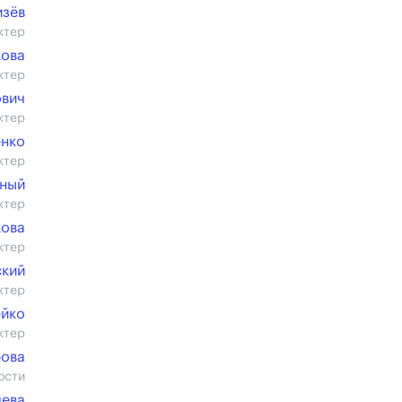
изёв
ктер
кова
ктер
ович
ктер
енко
ктер
тный
ктер
кова
ктер
ский
ктер
ейко
ктер
рова
ости
лева