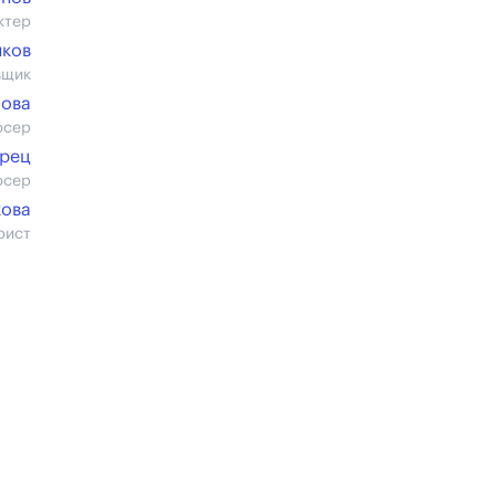
ктер
нков
вщик
лова
юсер
урец
юсер
кова
рист