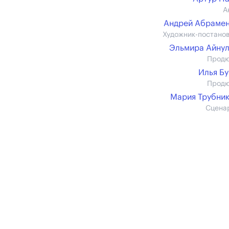
А
Андрей Абраме
Художник-постано
Эльмира Айну
Прод
Илья Б
Прод
Мария Трубни
Сцена