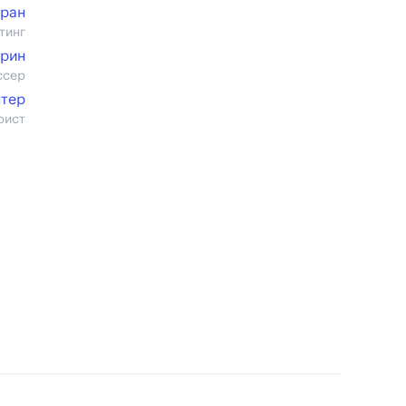
ран
тинг
Грин
ссер
нтер
рист