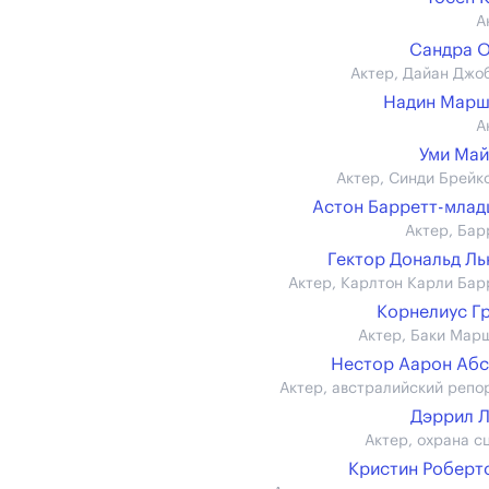
А
Сандра 
Актер, Дайан Джо
Надин Марш
А
Уми Ма
Актер, Синди Брейк
Астон Барретт-мла
Актер, Бар
Гектор Дональд Л
Актер, Карлтон Карли Бар
Корнелиус Г
Актер, Баки Мар
Нестор Аарон Аб
Актер, австралийский репо
Дэррил 
Актер, охрана с
Кристин Робертс 