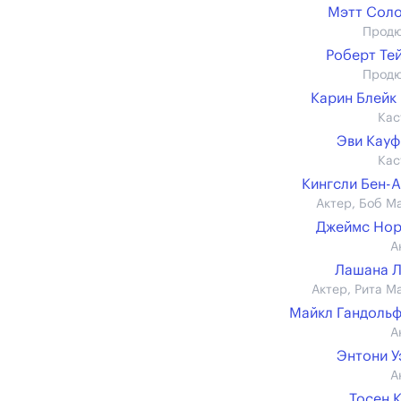
Мэтт Сол
Прод
Роберт Те
Прод
Карин Блейк
Кас
Эви Кау
Кас
Кингсли Бен-
Актер, Боб М
Джеймс Нор
А
Лашана 
Актер, Рита М
Майкл Гандоль
А
Энтони 
А
Тосен 