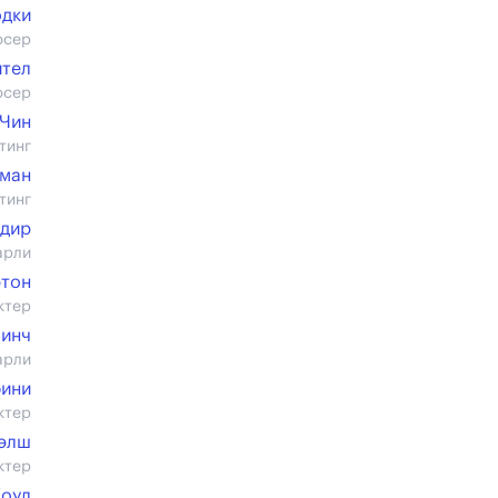
одки
юсер
йтел
юсер
 Чин
тинг
фман
тинг
Адир
арли
тон
ктер
Линч
арли
фини
ктер
Уэлш
ктер
Коул