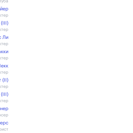
луба
йер
ктер
III)
ктер
 Ли
ктер
акки
ктер
Пекк
ктер
(II)
ктер
(III)
ктер
днер
юсер
верс
рист