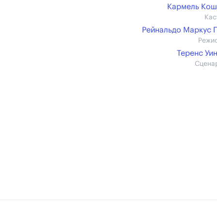
Кармель Кош
Кас
Рейнальдо Маркус 
Режи
Теренс Уи
Сцена