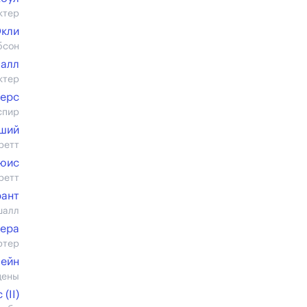
ктер
Окли
бсон
алл
ктер
йерс
спир
дший
ретт
ьюис
ретт
рант
шалл
сера
ртер
Лейн
цены
(II)