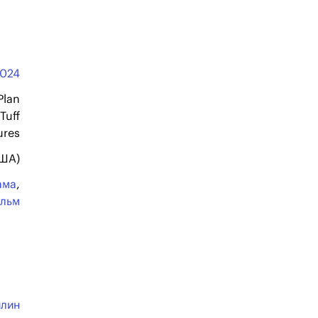
024
Plan
Tuff
ures
США)
ама
,
ильм
йлин