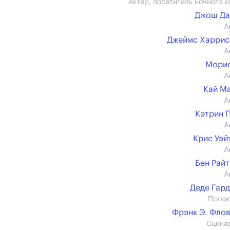
Актер, посетитель ночного к
Джош Да
А
Джеймс Харрис (
А
Морис
А
Кай М
А
Кэтрин 
А
Крис Уэйт 
А
Бен Райт 
А
Деде Гар
Прод
Фрэнк Э. Фло
Сцена