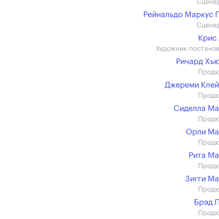
Сцена
Рейнальдо Маркус 
Сцена
Крис
Художник-постано
Ричард Хь
Прод
Джереми Кле
Прод
Сиделла М
Прод
Орли Ма
Прод
Рита М
Прод
Зигги М
Прод
Брэд 
Прод