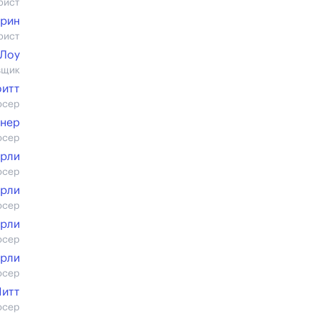
рист
Грин
рист
 Лоу
вщик
юитт
юсер
йнер
юсер
арли
юсер
рли
юсер
арли
юсер
арли
юсер
Питт
юсер