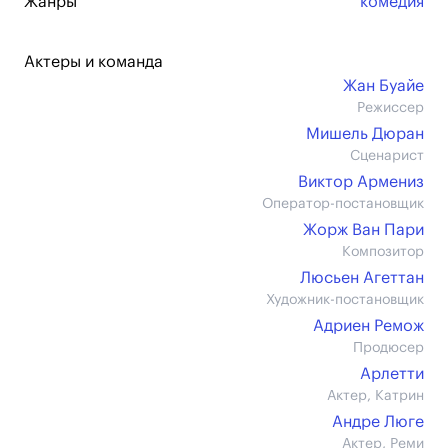
Жанры
комедия
Актеры и команда
Жан Буайе
Режиссер
Мишель Дюран
Сценарист
Виктор Армениз
Оператор-постановщик
Жорж Ван Пари
Композитор
Люсьен Агеттан
Художник-постановщик
Адриен Ремож
Продюсер
Арлетти
Актер, Катрин
Андре Люге
Актер, Реми