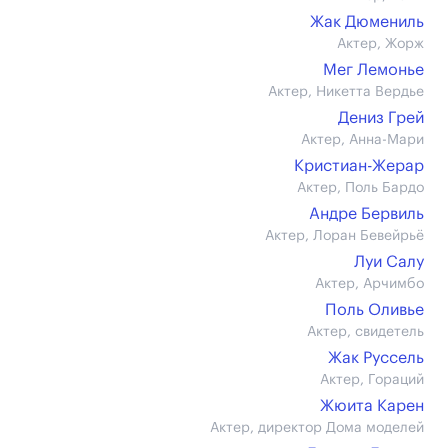
Жак Дюмениль
Актер, Жорж
Мег Лемонье
Актер, Никетта Вердье
Дениз Грей
Актер, Анна-Мари
Кристиан-Жерар
Актер, Поль Бардо
Андре Бервиль
Актер, Лоран Бевейрьё
Луи Салу
Актер, Арчимбо
Поль Оливье
Актер, свидетель
Жак Руссель
Актер, Гораций
Жюита Карен
Актер, директор Дома моделей