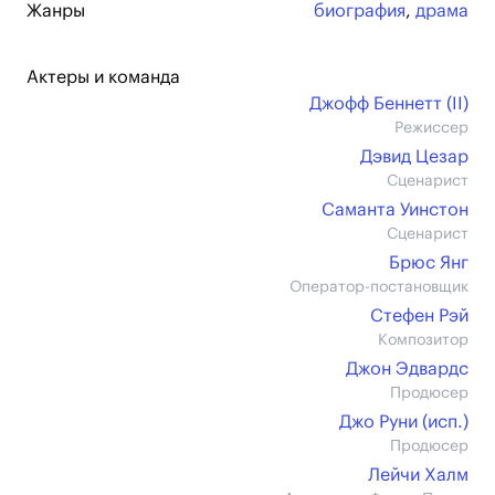
Жанры
биография
,
драма
Актеры и команда
Джофф Беннетт (II)
Режиссер
Дэвид Цезар
Сценарист
Саманта Уинстон
Сценарист
Брюс Янг
Оператор-постановщик
Стефен Рэй
Композитор
Джон Эдвардс
Продюсер
Джо Руни (иcп.)
Продюсер
Лейчи Халм