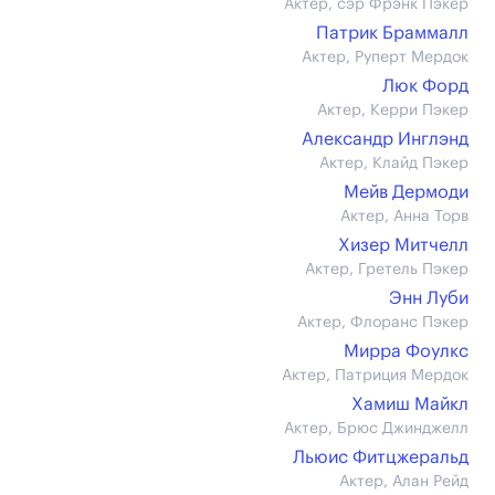
Актер, сэр Фрэнк Пэкер
Патрик Браммалл
Актер, Руперт Мердок
Люк Форд
Актер, Керри Пэкер
Александр Инглэнд
Актер, Клайд Пэкер
Мейв Дермоди
Актер, Анна Торв
Хизер Митчелл
Актер, Гретель Пэкер
Энн Луби
Актер, Флоранс Пэкер
Мирра Фоулкс
Актер, Патриция Мердок
Хамиш Майкл
Актер, Брюс Джинджелл
Льюис Фитцжеральд
Актер, Алан Рейд