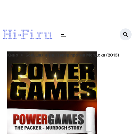
Кино
Большая игра: Пэкер против Мердока (2013)