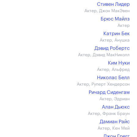
Стивен Лидер
Актер, Джон МакЭвен
Брюс Майлз
Актер
Катрин Бек
Актер, Анушка
Дэвид Робертс
Актер, Дэвид МакНиколл
Ким Нуки
Актер, Альфред
Николас Белл
Актер, Руперт Хендерсон
Ричард Сиденгам
Актер, Эдриан
Алан Дьюкс
Актер, Фрэнк Браун
Дамиан Райс
Актер, Кен Мей
Джон Грегг