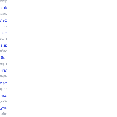
ссер
eluk
ссер
ульф
вщик
реко
Болт
сайд
айлс
 Янг
херт
липс
енди
юэр
арик
алье
Джон
Дули
арби