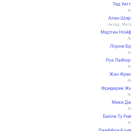
Тед Уит
А
Алан Шир
Актер, Мат
Мартин Нойф
А
Лорни Б
А
Рок ЛаФор
А
Жан Фре
А
Фридерик Ж
А
Мики Дж
А
Билли Ту Ри
А
Джеффри Конв