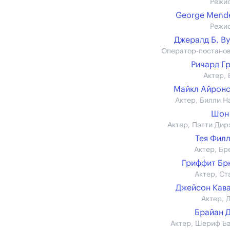
Режи
George Mend
Режи
Джералд Б. В
Оператор-постано
Ричард Г
Актер, 
Майкл Айрон
Актер, Билли Н
Шон
Актер, Пэтти Дир
Тея Фил
Актер, Бр
Гриффит Бр
Актер, Ст
Джейсон Кав
Актер, 
Брайан 
Актер, Шериф Б