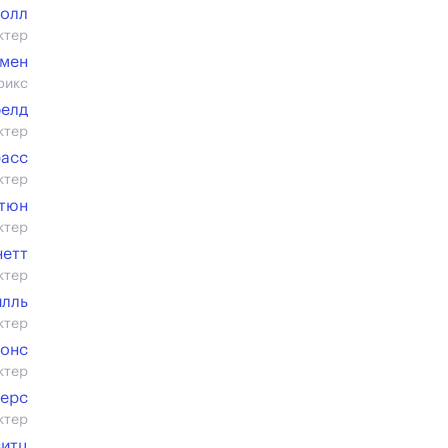
толл
ктер
мен
рикс
елд
ктер
расс
ктер
тюн
ктер
нетт
ктер
илль
ктер
онс
ктер
верс
ктер
итц