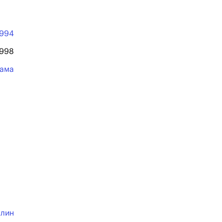
1994
1998
ама
ллин