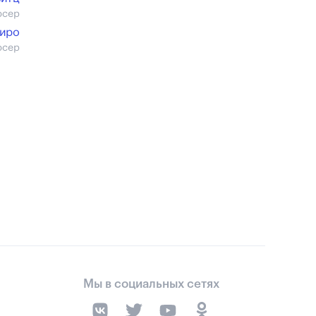
юсер
иро
юсер
Мы в социальных сетях