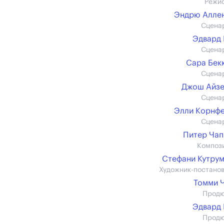
Режи
Эндрю Аллен 
Сцена
Эдвард
Сцена
Сара Бек
Сцена
Джош Айзе
Сцена
Элли Корнф
Сцена
Питер Ча
Композ
Стефани Кутру
Художник-постано
Томми 
Прод
Эдвард
Прод