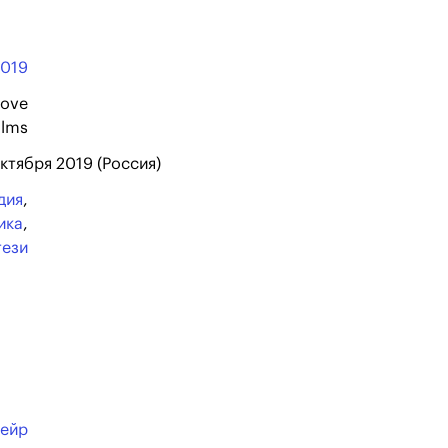
2019
Love
ilms
октября 2019 (Россия)
дия
,
ика
,
тези
пейр