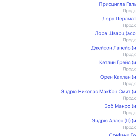
Присцилла Гал
Прод
Лора Перлма
Прод
Лора Шварц (асс
Прод
Джейсон Лапейр (и
Прод
Кэтлин Грейс (и
Прод
Орен Каплан (и
Прод
Эндрю Николас МакКэн Смит (и
Прод
Боб Манро (и
Прод
Эндрю Аллен (II) (и
Прод
Стефани Г