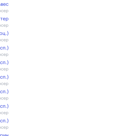
ьвес
юсер
ттер
юсер
оц.)
юсер
cп.)
юсер
cп.)
юсер
cп.)
юсер
cп.)
юсер
cп.)
юсер
cп.)
юсер
орин