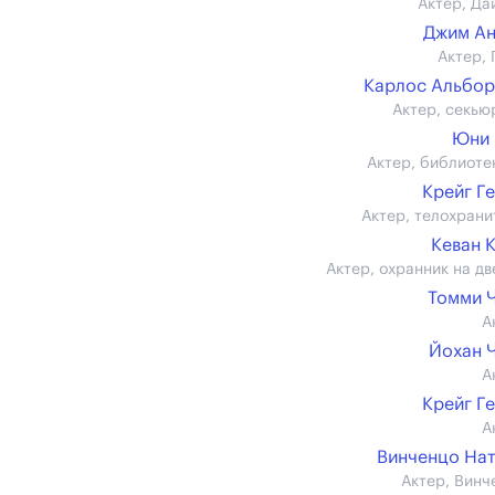
Актер, Да
Джим А
Актер, 
Карлос Альбо
Актер, секью
Юни 
Актер, библиоте
Крейг Г
Актер, телохрани
Кеван 
Актер, охранник на дв
Томми 
А
Йохан 
А
Крейг Г
А
Винченцо На
Актер, Винч