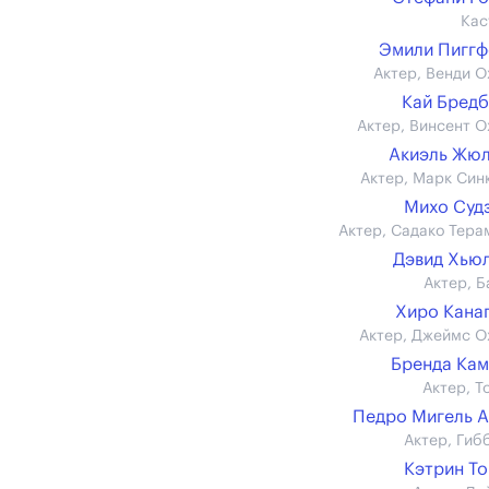
Кас
Эмили Пигг
Актер, Венди О
Кай Бред
Актер, Винсент О
Акиэль Жю
Актер, Марк Син
Михо Суд
Актер, Садако Тера
Дэвид Хью
Актер, Б
Хиро Кана
Актер, Джеймс О
Бренда Ка
Актер, Т
Педро Мигель 
Актер, Гиб
Кэтрин Т