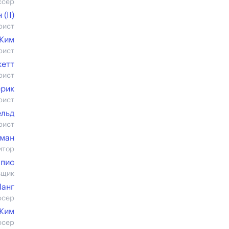
ссер
(II)
рист
 Ким
рист
кетт
рист
рик
рист
ельд
рист
пман
итор
мпис
вщик
Чанг
юсер
 Ким
юсер