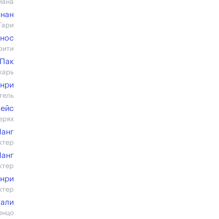
йана
ннан
Гари
рнос
рити
Пак
карь
енри
тель
Кейс
ерях
Чанг
ктер
Чанг
ктер
енри
ктер
тали
енцо