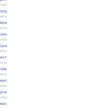
тинг
форд
хата
бёри
хата
льен
клер
зуки
мото
летт
анта
гава
хата
мино
омоэ
Арсе
блер
омас