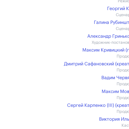
Режи
Георгий 
Сцена
Галина Рубинш
Сцена
Александр Гринько 
Художник-постано
Максим Кривицкий (г
Прод
Дмитрий Сафановский (креат
Прод
Вадим Черв
Прод
Максим Мов
Прод
Сергей Карпенко (III) (креат
Прод
Виктория Ил
Кас