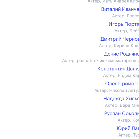
Актер, мать Андрея Кир
Виталий Иванч
Актер, Росс
Игорь Порт
Актер, Лей
Дмитрий Чернов 
Актер, Кирилл Кол
Денис Роднян
Актер, разработчик компьютерной 
Константин Дан
Актер, Вадим Ки
Олег Примог
Актер, Николай Алту
Надежда Хиль
Актер, Вера Ми
Руслан Сокол
Актер, Ко
Юрий Ла
Актер, Ту