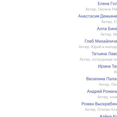
Елена Го
Актер, Оксана Ря
Анастасия Демьян
Актер, С
Алла Бин
Актер, И
Глеб Михайлич
Актер, Юрий в молод
Татьяна Лав
Актер, сотрудница м
Ирина Т
А
Василина Пал
Актер, Ок
Андрей Роман
Актер, кон
Роман Выскребе
Актер, Степан Кл
Алёна К