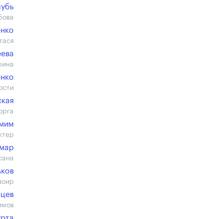
лубь
бова
енко
тася
еева
рина
енко
ости
ская
орга
амим
ктер
амар
сана
ьков
воир
нцев
имов
урта