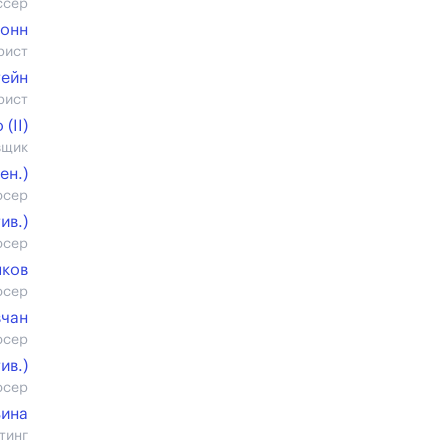
ссер
Конн
рист
тейн
рист
(II)
вщик
ен.)
юсер
ив.)
юсер
яков
юсер
чан
юсер
ив.)
юсер
ьина
тинг