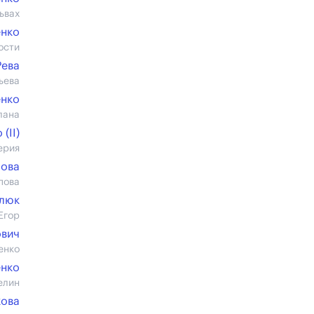
ьвах
енко
ости
Рева
ьева
енко
лана
(II)
ерия
бова
пова
люк
Егор
ович
енко
енко
елин
кова