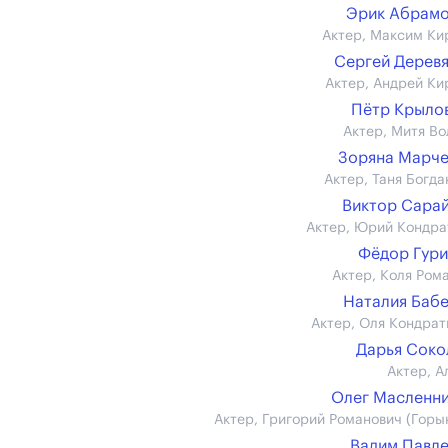
Эрик Абрам
Актер, Максим Ки
Сергей Дерев
Актер, Андрей Ки
Пётр Крылов 
Актер, Митя Во
Зоряна Марч
Актер, Таня Богда
Виктор Сара
Актер, Юрий Кондра
Фёдор Гур
Актер, Коля Ром
Наталия Баб
Актер, Оля Кондрат
Дарья Сок
Актер, А
Олег Масленн
Актер, Григорий Романович (Горы
Вадим Павл