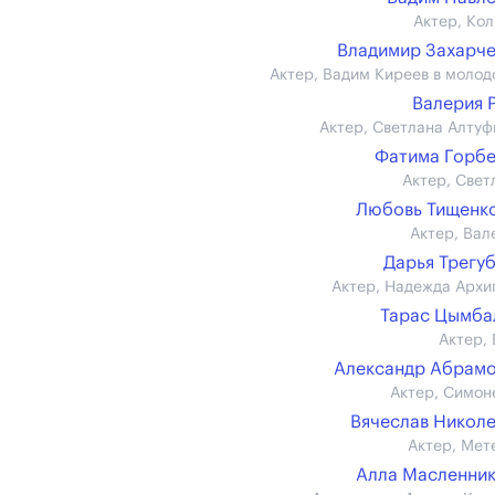
Актер, Кол
Владимир Захарч
Актер, Вадим Киреев в молод
Валерия 
Актер, Светлана Алтуф
Фатима Горб
Актер, Свет
Любовь Тищенко 
Актер, Вал
Дарья Трегу
Актер, Надежда Архи
Тарас Цымба
Актер, 
Александр Абрам
Актер, Симон
Вячеслав Никол
Актер, Мет
Алла Масленни