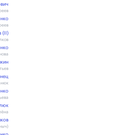
ович
реев
янко
реев
(II)
лков
енко
нова
йкин
тьев
инец
анюк
енко
ьева
олюк
лёна
иков
ныч)
енко