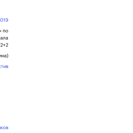
2019
» по
нала
2+2
ина)
ктив
иков