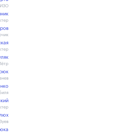
СИЗО
йник
ктер
оров
рчик
ская
ктер
уляк
Пётр
арюк
знев
енко
биля
ский
ктер
елюх
Зуев
юка