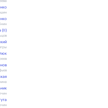
еева
енко
ошин
янко
бнин
(II)
ьцов
ский
игры
илюк
реев
енов
фьев
ская
нина
ьник
лчин
гута
рчин