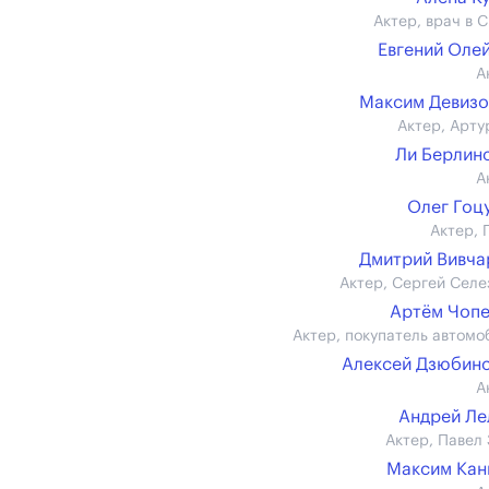
Актер, врач в 
Евгений Оле
А
Максим Девиз
Актер, Арту
Ли Берлин
А
Олег Гоц
Актер, 
Дмитрий Вивч
Актер, Сергей Селе
Артём Чоп
Актер, покупатель автомо
Алексей Дзюбин
А
Андрей Л
Актер, Павел 
Максим Кан