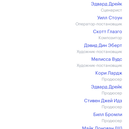
Эдвард Дрейк
Сценарист
Уилл Стоун
Оператор-постановщик
Скотт Глазго
Композитор
Дэвид Дин Эберт
Художник-постановщик
Мелисса Вудс
Художник-постановщик
Кори Лардж
Продюсер
Эдвард Дрейк
Продюсер
Стивен Джей Идз
Продюсер
Билл Бромли
Продюсер
Майк Донован (III)