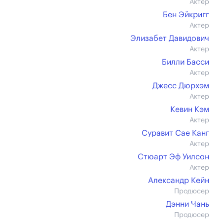
Актер
Бен Эйкригг
Актер
Элизабет Давидович
Актер
Билли Басси
Актер
Джесс Дюрхэм
Актер
Кевин Кэм
Актер
Суравит Сае Канг
Актер
Стюарт Эф Уилсон
Актер
Александр Кейн
Продюсер
Дэнни Чань
Продюсер