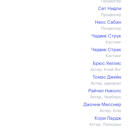
Продюсер
Сет Нидли
Продюсер
Несс Сабан
Продюсер
Чадвик Струк
Кастинг
Чедвик Страк
Кастинг
Брюс Уиллис
Актер, Клей Янг
Томас Джейн
Актер, адмирал
Рэйчел Николс
Актер, Чамберс
Джонни Месснер
Актер, Блю
Кори Лардж
Актер, Линкольн