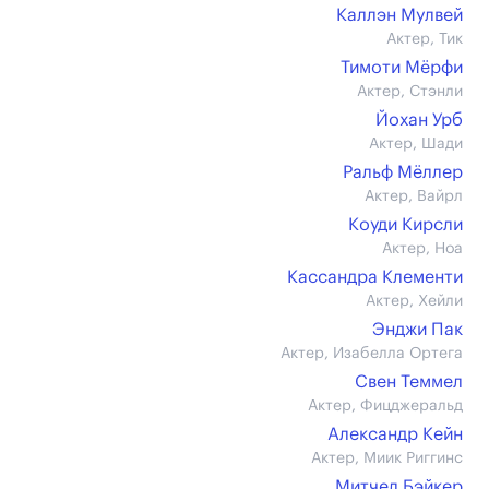
Каллэн Мулвей
Актер, Тик
Тимоти Мёрфи
Актер, Стэнли
Йохан Урб
Актер, Шади
Ральф Мёллер
Актер, Вайрл
Коуди Кирсли
Актер, Ноа
Кассандра Клементи
Актер, Хейли
Энджи Пак
Актер, Изабелла Ортега
Свен Теммел
Актер, Фицджеральд
Александр Кейн
Актер, Миик Риггинс
Митчел Бэйкер