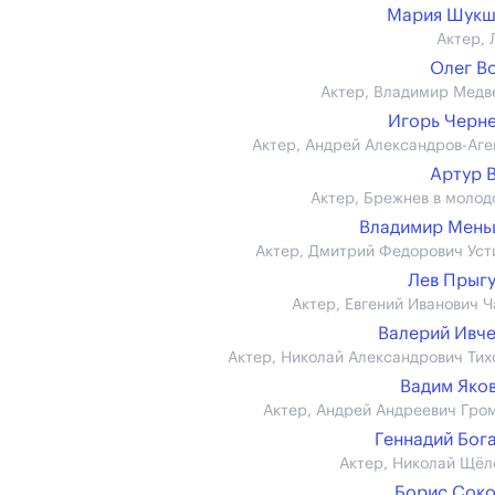
Мария Шукш
Актер, 
Олег В
Актер, Владимир Медв
Игорь Черн
Актер, Андрей Александров-Аге
Артур 
Актер, Брежнев в молод
Владимир Мень
Актер, Дмитрий Федорович Уст
Лев Прыг
Актер, Евгений Иванович Ч
Валерий Ивч
Актер, Николай Александрович Тих
Вадим Яко
Актер, Андрей Андреевич Гро
Геннадий Бог
Актер, Николай Щёл
Борис Сок