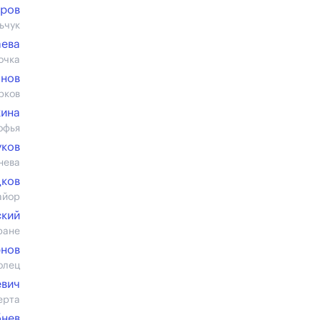
бров
ьчук
аева
очка
анов
рков
кина
офья
уков
нева
ков
айор
ский
ране
рнов
олец
евич
ерта
бнев