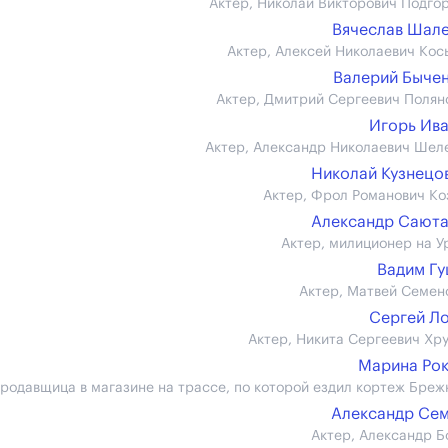
Актер, Николай Викторович Подго
Вячеслав Шал
Актер, Алексей Николаевич Кос
Валерий Быче
Актер, Дмитрий Сергеевич Полян
Игорь Ив
Актер, Александр Николаевич Шел
Николай Кузнецов 
Актер, Фрол Романович Ко
Александр Сают
Актер, милиционер на У
Вадим Г
Актер, Матвей Семен
Сергей Л
Актер, Никита Сергеевич Хр
Марина Ро
продавщица в магазине на трассе, по которой ездил кортеж Бреж
Александр Се
Актер, Александр Б