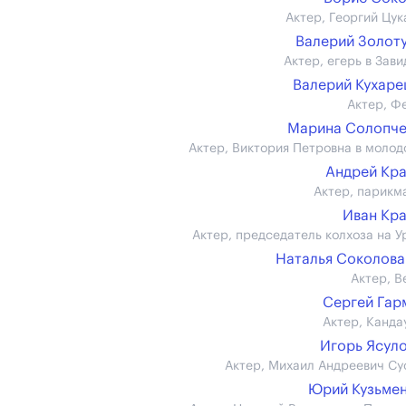
Актер, Георгий Цук
Валерий Золот
Актер, егерь в Зави
Валерий Кухар
Актер, Ф
Марина Солопче
Актер, Виктория Петровна в молод
Андрей Кр
Актер, парикм
Иван Кр
Актер, председатель колхоза на У
Наталья Соколова (
Актер, В
Сергей Га
Актер, Канда
Игорь Ясул
Актер, Михаил Андреевич Су
Юрий Кузьме