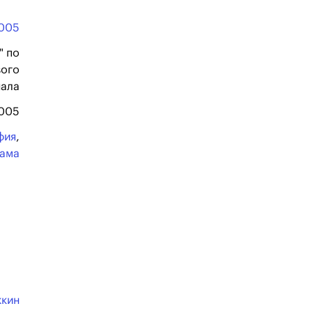
005
" по
вого
нала
2005
фия
,
ама
жкин