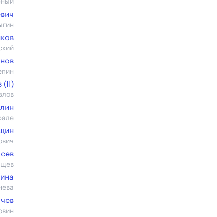
рный
евич
ыгин
нков
ский
анов
епин
(II)
злов
алин
рале
ущин
ович
осев
ущев
кина
нева
мчев
овин