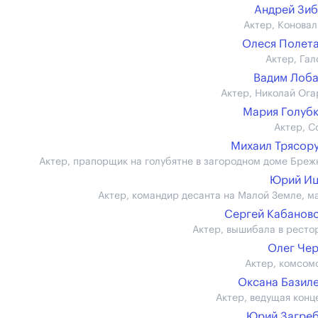
Андрей Зи
Актер, Коновал
Олеся Полет
Актер, Гал
Вадим Лоб
Актер, Николай Ога
Мария Голуб
Актер, С
Михаил Трясор
Актер, прапорщик на голубятне в загородном доме Бреж
Юрий Иц
Актер, командир десанта на Малой Земле, м
Сергей Кабанов
Актер, вышибала в ресто
Олег Че
Актер, комсом
Оксана Базил
Актер, ведущая конц
Юрий Загре