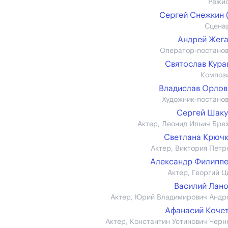
Режи
Сергей Снежкин (
Сцена
Андрей Жег
Оператор-постано
Святослав Кур
Композ
Владислав Орлов (
Художник-постано
Сергей Шак
Актер, Леонид Ильич Бре
Светлана Крюч
Актер, Виктория Петр
Александр Филипп
Актер, Георгий Ц
Василий Лан
Актер, Юрий Владимирович Андр
Афанасий Коче
Актер, Константин Устинович Черн