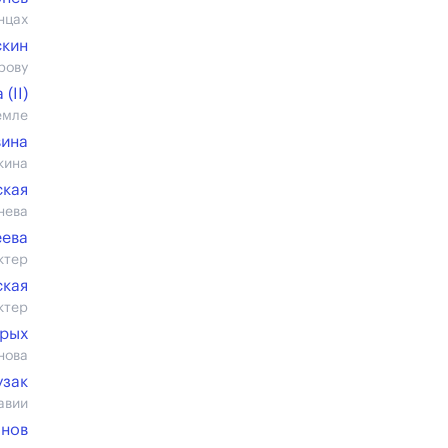
нцах
скин
рову
(II)
емле
вина
кина
ская
нева
еева
ктер
ская
ктер
рых
нова
узак
авии
анов