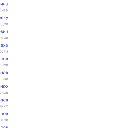
ина
Лиза
олку
едев
евич
нтов
Ваха
ости
шов
инов
унов
азов
енко
онов
влев
мыко
ачёв
оков
олов