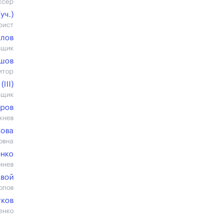
ссер
уч.)
рист
алов
вщик
ашов
итор
III)
вщик
уров
жнев
кова
овна
енко
инев
овой
опов
тков
енко