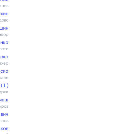
анов
ухин
дово
ешин
едор
нко
ости
аско
ахер
аско
рале
III)
ерка
рмаш
уров
ович
слов
нков