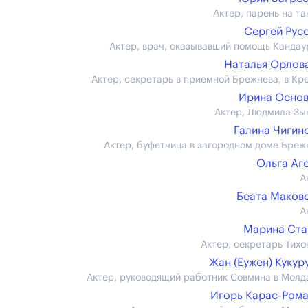
Актер, парень на та
Сергей Рус
Актер, врач, оказывавший помощь Кандау
Наталья Орлова 
Актер, секретарь в приемной Брежнева, в Кр
Ирина Осно
Актер, Людмила Зы
Галина Чигин
Актер, буфетчица в загородном доме Бреж
Ольга Аг
А
Беата Маков
А
Марина Ста
Актер, секретарь Тихо
Жан (Еужен) Кукур
Актер, руководящий работник Совмина в Молд
Игорь Карас-Ром