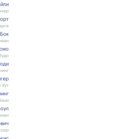
айли
рчер
ворт
арга
 Бок
рман
смо
Вудс
оди
нинг
нгер
 Хут
минг
йхью
Коул
ннан
ович
ссер
ркис