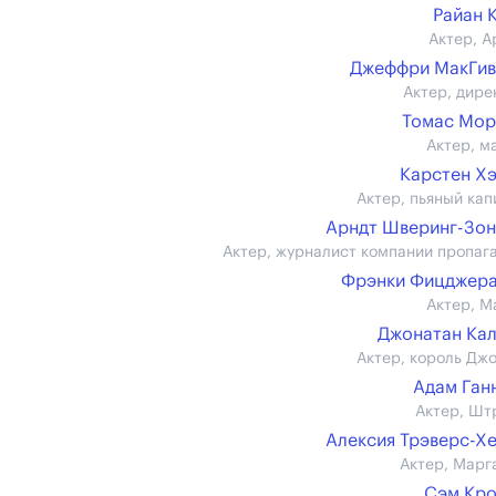
Райан 
Актер, А
Джеффри МакГив
Актер, дире
Томас Мор
Актер, м
Карстен Х
Актер, пьяный кап
Арндт Шверинг-Зо
Актер, журналист компании пропаг
Фрэнки Фицджера
Актер, М
Джонатан Ка
Актер, король Дж
Адам Ганн 
Актер, Шт
Алексия Трэверс-Х
Актер, Марг
Сэм Кр