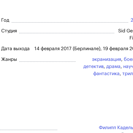
Год
Студия
Sid Ge
F
Дата выхода
14 февраля 2017 (Берлинале), 19 февраля 
Жанры
экранизация
,
бое
детектив
,
драма
,
нау
фантастика
,
три
Филипп Кадел