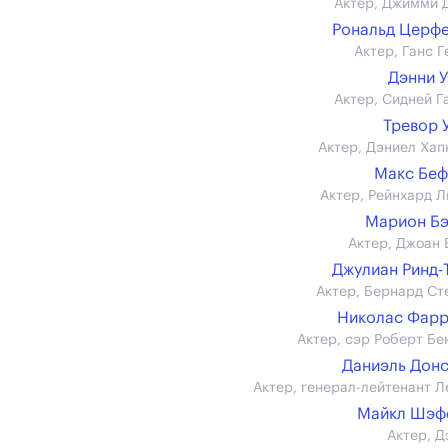
Актер, Джимми 
Рональд Церф
Актер, Ганс Г
Дэнни 
Актер, Сидней Г
Тревор 
Актер, Дэниел Хап
Макс Бе
Актер, Рейнхард Л
Марион Б
Актер, Джоан 
Джулиан Ринд-
Актер, Бернард Ст
Николас Фар
Актер, сэр Роберт Бе
Даниэль Дон
Актер, генерал-лейтенант Л
Майкл Шэф
Актер, Д