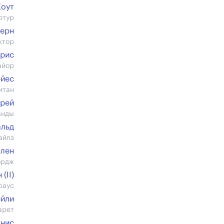
Коут
ртур
ерн
ктор
рис
айор
эйес
итан
нрей
анды
льд
айлз
ллен
ордж
(II)
раус
ейли
арет
онис