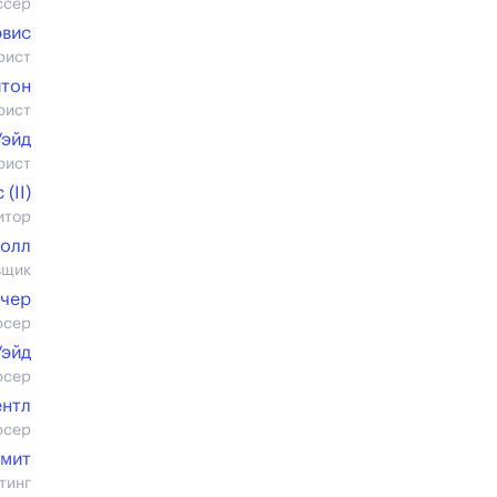
ссер
рвис
рист
йтон
рист
Уэйд
рист
(II)
итор
Холл
вщик
ичер
юсер
Уэйд
юсер
ентл
юсер
Смит
тинг