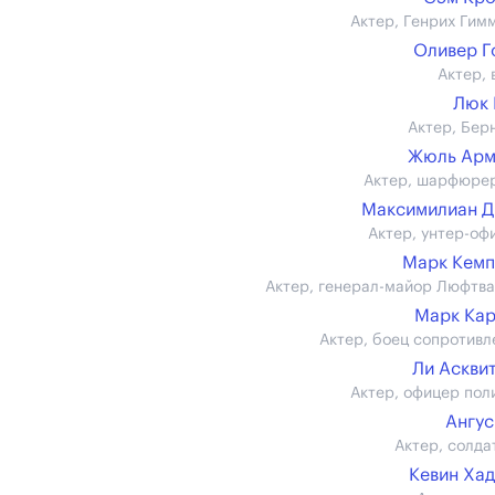
Актер, Генрих Гим
Оливер 
Актер, 
Люк 
Актер, Бер
Жюль Арм
Актер, шарфюре
Максимилиан 
Актер, унтер-оф
Марк Кемп
Актер, генерал-майор Люфтв
Марк Ка
Актер, боец сопротивл
Ли Аскви
Актер, офицер пол
Ангус
Актер, солда
Кевин Ха