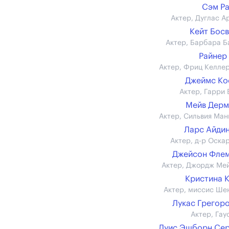
Сэм Р
Актер, Дуглас А
Кейт Бос
Актер, Барбара Б
Райнер
Актер, Фриц Келле
Джеймс Ко
Актер, Гарри 
Мейв Дерм
Актер, Сильвия Ман
Ларс Айди
Актер, д-р Оскар
Джейсон Фле
Актер, Джордж Ме
Кристина 
Актер, миссис Ше
Лукас Грегор
Актер, Гау
Луис Эшборн Се