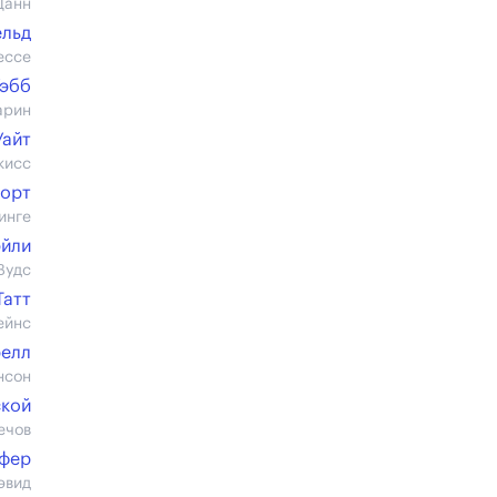
Данн
ельд
ессе
Уэбб
арин
Уайт
кисс
форт
инге
эйли
Вудс
Татт
ейнс
релл
нсон
ской
ечов
фер
эвид