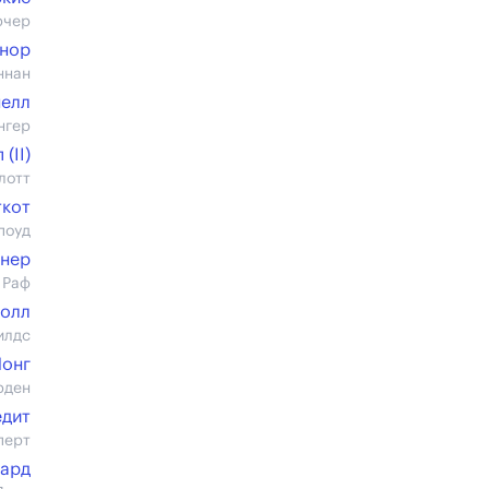
рчер
ннор
ннан
нелл
нгер
(II)
лотт
ткот
поуд
рнер
 Раф
толл
илдс
Лонг
рден
едит
перт
нард