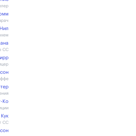
млер
Гомм
врач
Нил
нхем
ана
р СС
Дирр
ицер
сон
аффе
ртер
ения
т-Ко
иции
 Кук
т СС
дсон