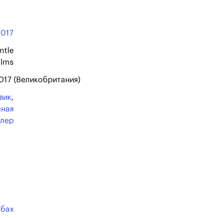
2017
ntle
ilms
2017 (Великобритания)
вик
,
чная
ллер
ьбах