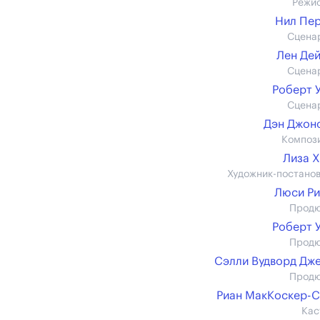
Режи
Нил Пе
Сцена
Лен Де
Сцена
Роберт 
Сцена
Дэн Джонс 
Композ
Лиза 
Художник-постано
Люси Р
Прод
Роберт 
Прод
Сэлли Вудворд Дж
Прод
Риан МакКоскер-
Кас