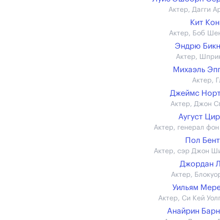
Актер, Дагги А
Кит Ко
Актер, Боб Ше
Эндрю Бик
Актер, Шпри
Михаэль Эпп 
Актер, Г
Джеймс Нор
Актер, Джон С
Аугуст Ци
Актер, генерал фон
Пол Бен
Актер, сэр Джон Ш
Джордан 
Актер, Блокуо
Уильям Мер
Актер, Си Кей Уол
Анайрин Бар