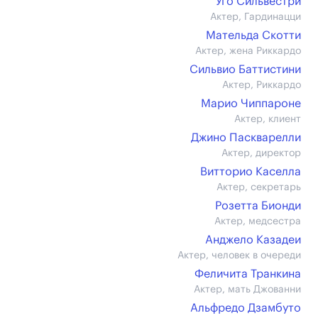
Уго Сильвестри
Актер, Гардинацци
Мательда Скотти
Актер, жена Риккардо
Сильвио Баттистини
Актер, Риккардо
Марио Чиппароне
Актер, клиент
Джино Паскварелли
Актер, директор
Витторио Каселла
Актер, секретарь
Розетта Бионди
Актер, медсестра
Анджело Казадеи
Актер, человек в очереди
Феличита Транкина
Актер, мать Джованни
Альфредо Дзамбуто