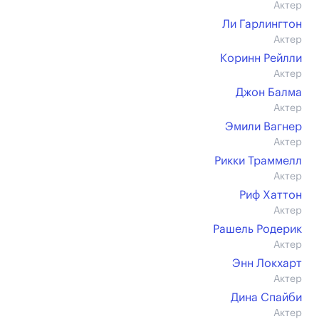
Актер
Ли Гарлингтон
Актер
Коринн Рейлли
Актер
Джон Балма
Актер
Эмили Вагнер
Актер
Рикки Траммелл
Актер
Риф Хаттон
Актер
Рашель Родерик
Актер
Энн Локхарт
Актер
Дина Спайби
Актер