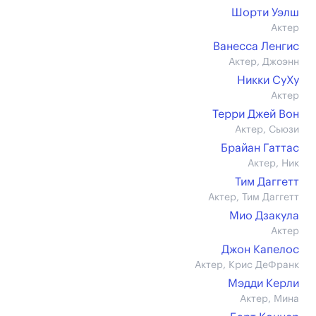
Шорти Уэлш
Актер
Ванесса Ленгис
Актер, Джоэнн
Никки СуХу
Актер
Терри Джей Вон
Актер, Сьюзи
Брайан Гаттас
Актер, Ник
Тим Даггетт
Актер, Тим Даггетт
Мио Дзакула
Актер
Джон Капелос
Актер, Крис ДеФранк
Мэдди Керли
Актер, Мина