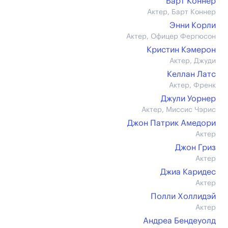
Барт Коннер
Актер, Барт Коннер
Энни Корли
Актер, Офицер Фергюсон
Кристин Кэмерон
Актер, Джуди
Келлан Латс
Актер, Френк
Джули Уорнер
Актер, Миссис Чэрис
Джон Патрик Амедори
Актер
Джон Гриз
Актер
Джиа Каридес
Актер
Полли Холлидэй
Актер
Андреа Бендеуолд