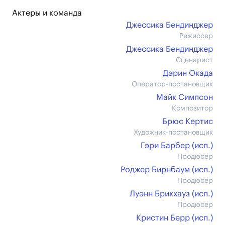
Актеры и команда
Джессика Бендинджер
Режиссер
Джессика Бендинджер
Сценарист
Дэрин Окада
Оператор-постановщик
Майк Симпсон
Композитор
Брюс Кертис
Художник-постановщик
Гэри Барбер (иcп.)
Продюсер
Роджер Бирнбаум (иcп.)
Продюсер
Луэнн Брикхауз (иcп.)
Продюсер
Кристин Берр (иcп.)