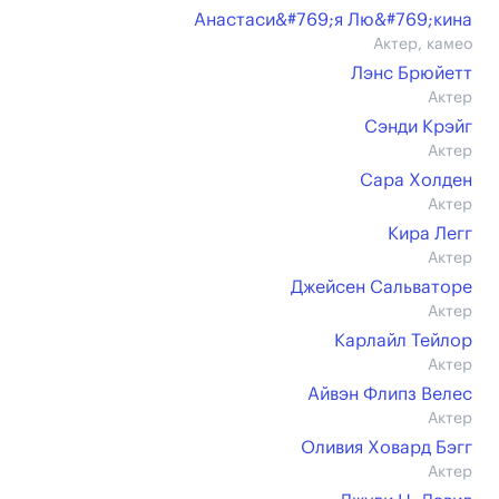
Анастаси&#769;я Лю&#769;кина
Актер, камео
Лэнс Брюйетт
Актер
Сэнди Крэйг
Актер
Сара Холден
Актер
Кира Легг
Актер
Джейсен Сальваторе
Актер
Карлайл Тейлор
Актер
Айвэн Флипз Велес
Актер
Оливия Ховард Бэгг
Актер