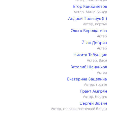
Актер, Аня Быкова
Егор Кенжаметов
Актер, Миша Быков
Андрей Полищук (II)
Актер, портье
Ольга Верещагина
Актер
Йван Добрич
Актер
Никита Табунщик
Актер, Вася
Виталий Щанников
Актер
Екатерина Зацепина
Актер, гостья
Грант Амирян
Актер, боевик
Сергей Зюзин
Актер, главарь восточной банды