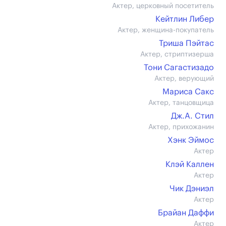
Актер, церковный посетитель
Кейтлин Либер
Актер, женщина-покупатель
Триша Пэйтас
Актер, стриптизерша
Тони Сагастизадо
Актер, верующий
Мариса Сакс
Актер, танцовщица
Дж.А. Стил
Актер, прихожанин
Хэнк Эймос
Актер
Клэй Каллен
Актер
Чик Дэниэл
Актер
Брайан Даффи
Актер