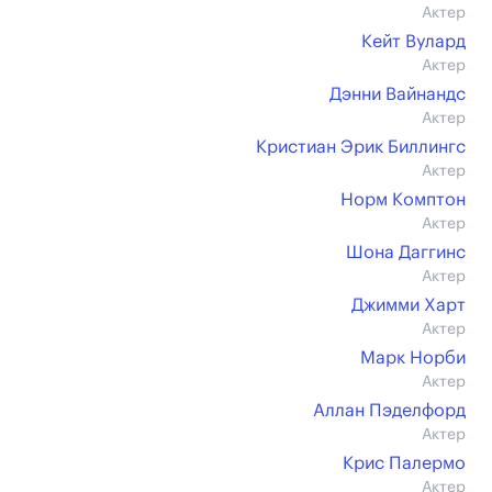
Актер
Кейт Вулард
Актер
Дэнни Вайнандс
Актер
Кристиан Эрик Биллингс
Актер
Норм Комптон
Актер
Шона Даггинс
Актер
Джимми Харт
Актер
Марк Норби
Актер
Аллан Пэделфорд
Актер
Крис Палермо
Актер