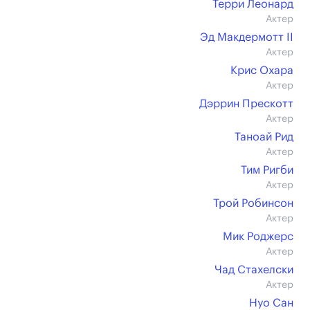
Терри Леонард
Актер
Эд Макдермотт II
Актер
Крис Охара
Актер
Дэррин Прескотт
Актер
Таноай Рид
Актер
Тим Ригби
Актер
Трой Робинсон
Актер
Мик Роджерс
Актер
Чад Стахелски
Актер
Нуо Сан