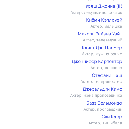
Уолш Джонна (II)
Актер, девушка-подросток
Киёми Кэллоуэй
Актер, малышка
Миколь Райана Уайт
Актер, телеведущий
Клинт Дж. Палмер
Актер, муж на ранчо
Дженнифер Карпентер
Актер, женщина
Стефани Нэш
Актер, телерепортер
Джеральдин Кимс
Актер, жена проповедника
Базз Бельмондо
Актер, проповедник
Ски Карр
Актер, вышибала