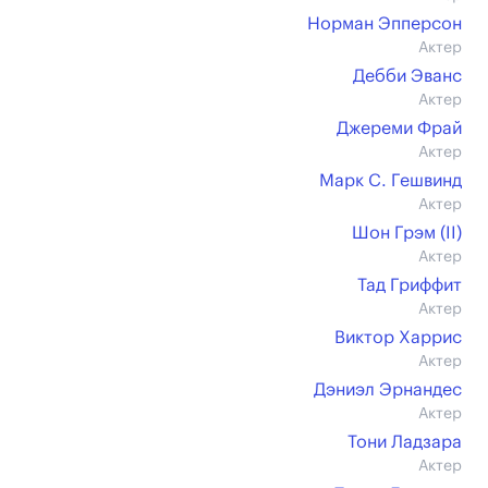
Норман Эпперсон
Актер
Дебби Эванс
Актер
Джереми Фрай
Актер
Марк С. Гешвинд
Актер
Шон Грэм (II)
Актер
Тад Гриффит
Актер
Виктор Харрис
Актер
Дэниэл Эрнандес
Актер
Тони Ладзара
Актер