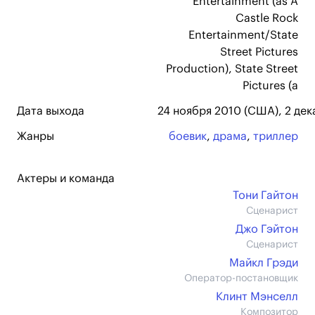
Entertainment (as A
Castle Rock
Entertainment/State
Street Pictures
Production), State Street
Pictures (a
Дата выхода
24 ноября 2010 (США), 2 дек
Жанры
боевик
,
драма
,
триллер
Актеры и команда
Тони Гайтон
Сценарист
Джо Гэйтон
Сценарист
Майкл Грэди
Оператор-постановщик
Клинт Мэнселл
Композитор