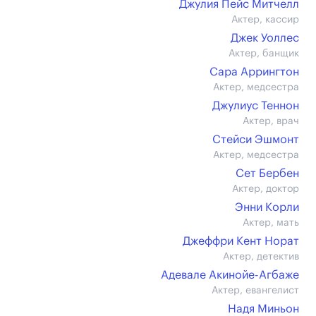
Джулия Пейс Митчелл
Актер, кассир
Джек Уоллес
Актер, банщик
Сара Аррингтон
Актер, медсестра
Джулиус Теннон
Актер, врач
Стейси Эшмонт
Актер, медсестра
Сет Бербен
Актер, доктор
Энни Корли
Актер, мать
Джеффри Кент Норат
Актер, детектив
Адевале Акинойе-Агбаже
Актер, евангелист
Надя Миньон