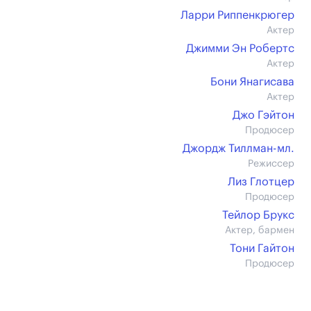
Ларри Риппенкрюгер
Актер
Джимми Эн Робертс
Актер
Бони Янагисава
Актер
Джо Гэйтон
Продюсер
Джордж Тиллман-мл.
Режиссер
Лиз Глотцер
Продюсер
Тейлор Брукс
Актер, бармен
Тони Гайтон
Продюсер