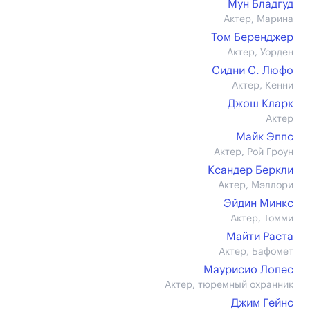
Мун Бладгуд
Актер, Марина
Том Беренджер
Актер, Уорден
Сидни С. Люфо
Актер, Кенни
Джош Кларк
Актер
Майк Эппс
Актер, Рой Гроун
Ксандер Беркли
Актер, Мэллори
Эйдин Минкс
Актер, Томми
Майти Раста
Актер, Бафомет
Маурисио Лопес
Актер, тюремный охранник
Джим Гейнс