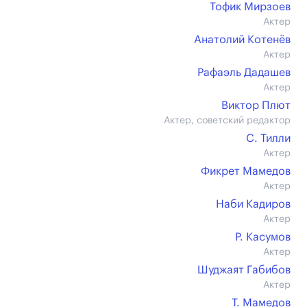
Тофик Мирзоев
Актер
Анатолий Котенёв
Актер
Рафаэль Дадашев
Актер
Виктор Плют
Актер, советский редактор
С. Тилли
Актер
Фикрет Мамедов
Актер
Наби Кадиров
Актер
Р. Касумов
Актер
Шуджаят Габибов
Актер
Т. Мамедов