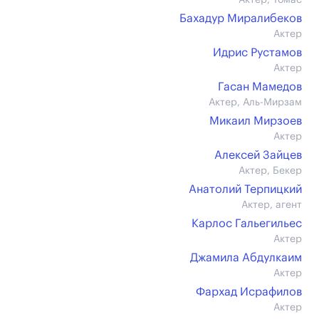
Актер, Томас
Бахадур Миралибеков
Актер
Идрис Рустамов
Актер
Гасан Мамедов
Актер, Аль-Мирзам
Микаил Мирзоев
Актер
Алексей Зайцев
Актер, Бекер
Анатолий Терпицкий
Актер, агент
Карлос Гальегильес
Актер
Джамила Абдулкаим
Актер
Фархад Исрафилов
Актер