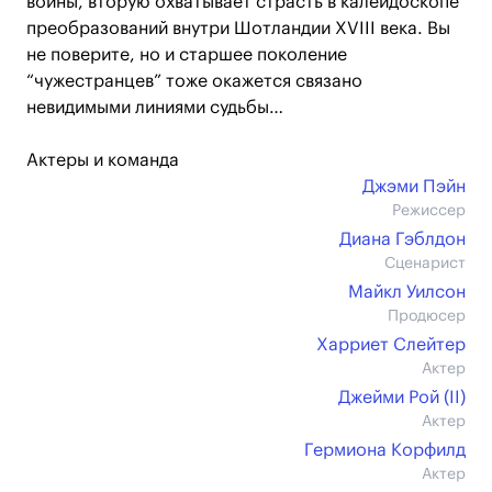
войны, вторую охватывает страсть в калейдоскопе
преобразований внутри Шотландии XVIII века. Вы
не поверите, но и старшее поколение
“чужестранцев” тоже окажется связано
невидимыми линиями судьбы…
Актеры и команда
Джэми Пэйн
Режиссер
Диана Гэблдон
Сценарист
Майкл Уилсон
Продюсер
Харриет Слейтер
Актер
Джейми Рой (II)
Актер
Гермиона Корфилд
Актер